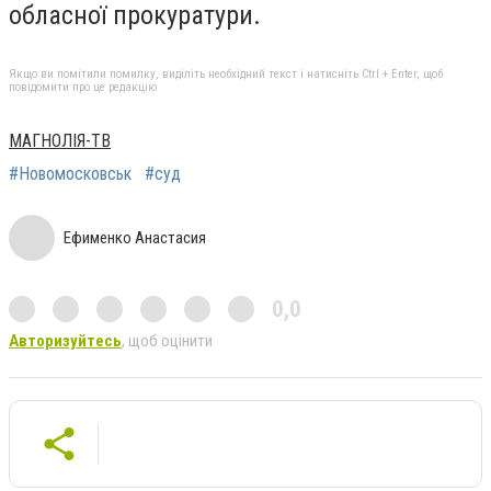
обласної прокуратури.
Якщо ви помітили помилку, виділіть необхідний текст і натисніть Ctrl + Enter, щоб
повідомити про це редакцію
МАГНОЛІЯ-ТВ
#Новомосковськ
#суд
Ефименко Анастасия
0,0
Авторизуйтесь
, щоб оцінити