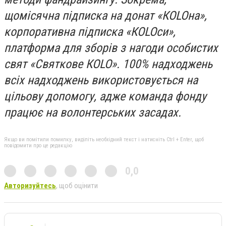
щомісячна підписка на донат «КOLOна»,
корпоративна підписка «КOLOси»,
платформа для зборів з нагоди особистих
свят «Святкове КOLO». 100% надходжень
всіх надходжень використовується на
цільову допомогу, адже команда фонду
працює на волонтерських засадах.
Якщо ви помітили помилку, виділіть необхідний текст і натисніть Ctrl + Enter, щоб
повідомити про це редакцію
0,0
Авторизуйтесь
, щоб оцінити