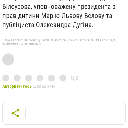
Білоусова, уповноважену президента з
прав дитини Марію Львову-Бєлову та
публіциста Олександра Дугіна.
Якщо ви помітили помилку, виділіть необхідний текст і натисніть Ctrl + Enter, щоб
повідомити про це редакцію
0,0
Авторизуйтесь
, щоб оцінити