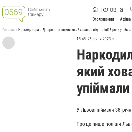
Головна
Оголошення
Афіша
Головна
Наркодилера з Дніпропетровщини, який ховався від поліції 3 роки упіймал
18:48, 26 січня 2023 р.
Наркодил
який хова
упіймали
У Львові піймали 38-річ
Про це пише поліція Льві