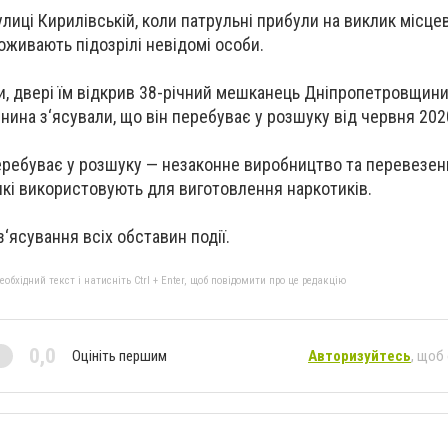
лиці Кирилівській, коли патрульні прибули на виклик місце
оживають підозрілі невідомі особи.
и, двері їм відкрив 38-річний мешканець Дніпропетровщини.
нина з‘ясували, що він перебуває у розшуку від червня 202
еребуває у розшуку — незаконне виробництво та перевезен
які використовують для виготовлення наркотиків.
‘ясування всіх обставин події.
бхідний текст і натисніть Ctrl + Enter, щоб повідомити про це редакцію
0,0
Оцініть першим
Авторизуйтесь
, щоб