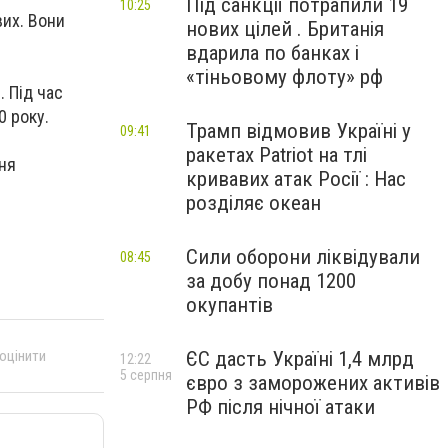
Під санкції потрапили 19
10:25
вих. Вони
нових цілей . Британія
вдарила по банках і
«тіньовому флоту» рф
 Під час
0 року.
Трамп відмовив Україні у
09:41
ракетах Patriot на тлі
ня
кривавих атак Росії : Нас
розділяє океан
Сили оборони ліквідували
08:45
за добу понад 1200
окупантів
 оцінити
ЄС дасть Україні 1,4 млрд
12:22
5 серпня
євро з заморожених активів
РФ після нічної атаки