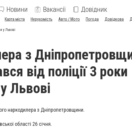
Новини
Вакансії
Довідник
Карта міста
Нерухомість
Авто / Мото
Погода
Довідкова
Д
и у Львові
ера з Дніпропетровщи
вся від поліції 3 роки
 у Львові
ного наркодилера з Дніпропетровщини.
вської області 26 січня.