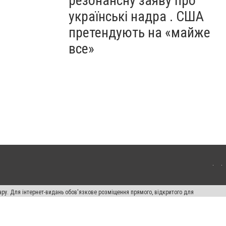
резонансну заяву про
українські надра . США
претендують на «майже
все»
ару. Для інтернет-видань обов'язкове розміщення прямого, відкритого для
лама" публікуються на правах реклами.