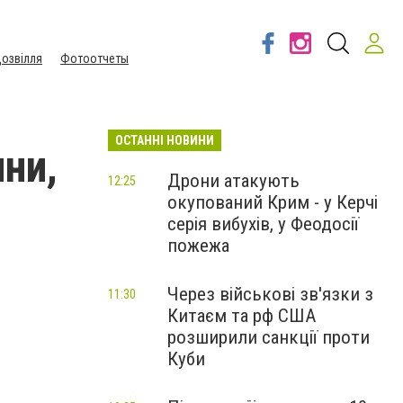
озвілля
Фотоотчеты
ОСТАННІ НОВИНИ
ни,
Дрони атакують
12:25
окупований Крим - у Керчі
серія вибухів, у Феодосії
пожежа
Через військові зв'язки з
11:30
Китаєм та рф США
розширили санкції проти
Куби