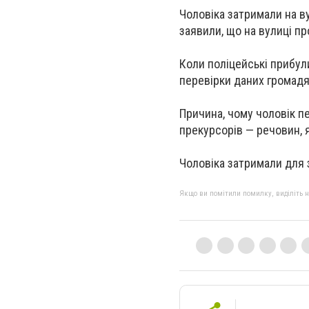
Чоловіка затримали на ву
заявили, що на вулиці пр
Коли поліцейські прибул
перевірки даних громадя
Причина, чому чоловік п
прекурсорів — речовин, 
Чоловіка затримали для з
Якщо ви помітили помилку, виділіть нео