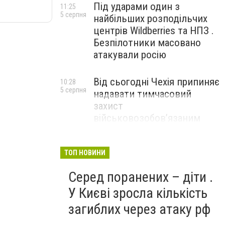
Під ударами один з
11:25
5 серпня
найбільших розподільчих
центрів Wildberries та НПЗ .
Безпілотники масовано
атакували росію
Від сьогодні Чехія припиняє
10:28
5 серпня
надавати тимчасовий
захист
військовозобов’язаним
українцям
ТОП НОВИНИ
Серед поранених – діти .
У Києві зросла кількість
загиблих через атаку рф