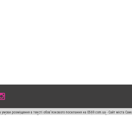
 умови розміщення в тексті обов'язкового посилання на 0569.com.ua - Сайт міста Сам
сті або в якості джерела. Порушення виняткових прав переслідується Законом.
ський спецпроєкт", "Політичні новини", "Пресреліз", "PR", "Офіційно", "Політична рек