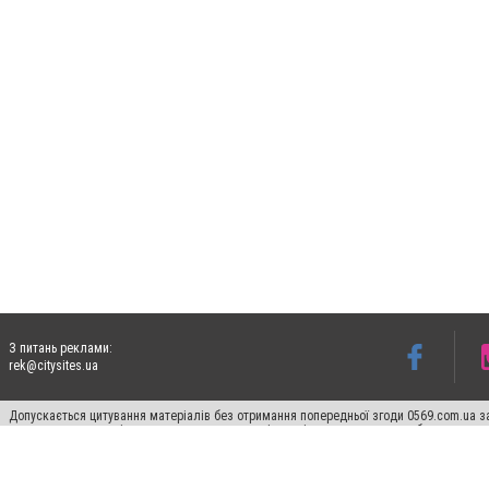
З питань реклами:
rek@citysites.ua
Допускається цитування матеріалів без отримання попередньої згоди 0569.com.ua за
пошукових систем гіперпосилання на цитовані статті не нижче другого абзацу в тек
Матеріали з плашками "Новини компаній", "Промо", "Партнерський матеріал", "Партнер