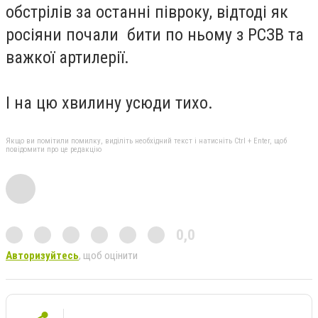
обстрілів за останні півроку, відтоді як
росіяни почали бити по ньому з РСЗВ та
важкої артилерії.
І на цю хвилину усюди тихо.
Якщо ви помітили помилку, виділіть необхідний текст і натисніть Ctrl + Enter, щоб
повідомити про це редакцію
0,0
Авторизуйтесь
, щоб оцінити