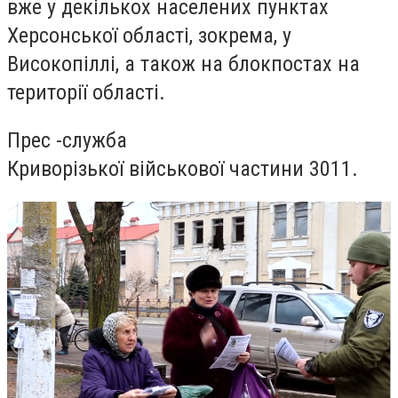
вже у декількох населених пунктах
Херсонської області, зокрема, у
Високопіллі, а також на блокпостах на
території області.
Прес -служба
Крив
о
р
і
зько
ї
в
і
йськово
ї
частини 3011.