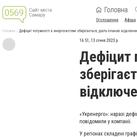
Головна
Оголошення
Афіша
Головна
Дефіцит потужності в енергосистемі зберігається, діють планові відключе
16:51, 13 січня 2023 р.
Дефіцит 
зберігаєт
відключ
«Укренерго»
: н
аразі деф
повідомили у компанії.
У регіонах складені гра