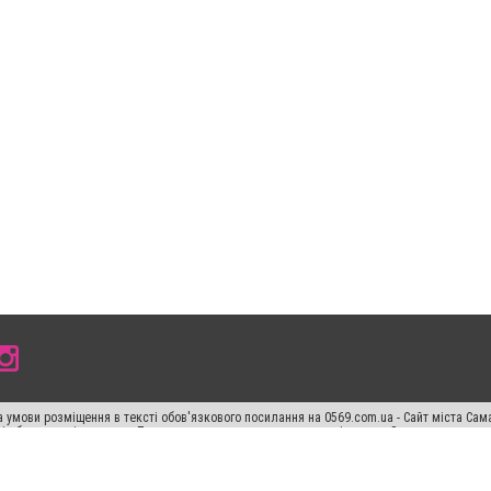
 умови розміщення в тексті обов'язкового посилання на 0569.com.ua - Сайт міста Сам
сті або в якості джерела. Порушення виняткових прав переслідується Законом.
ський спецпроєкт", "Політичні новини", "Пресреліз", "PR", "Офіційно", "Політична рек