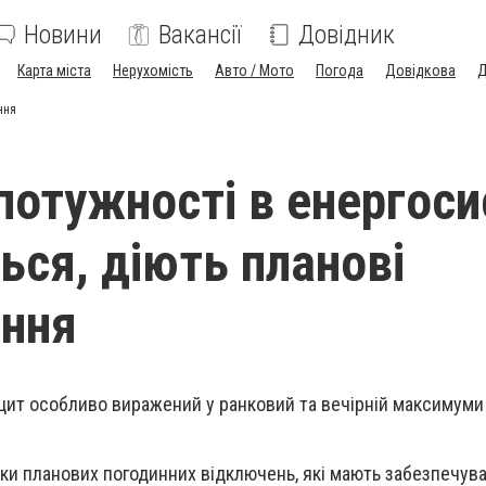
Новини
Вакансії
Довідник
Карта міста
Нерухомість
Авто / Мото
Погода
Довідкова
Д
ння
потужності в енергоси
ься, діють планові
ення
іцит особливо виражений у ранковий та вечірній максимуми
фіки планових погодинних відключень, які мають забезпечув