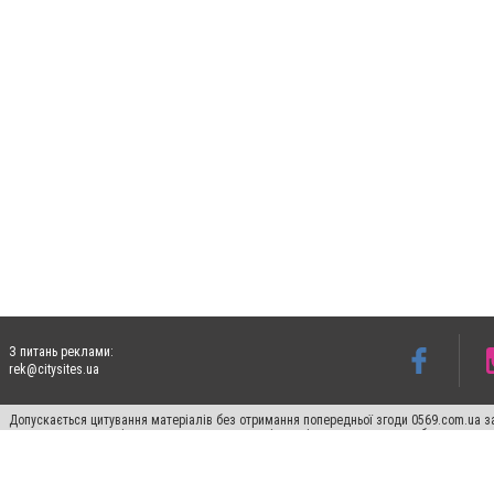
З питань реклами:
rek@citysites.ua
Допускається цитування матеріалів без отримання попередньої згоди 0569.com.ua за
пошукових систем гіперпосилання на цитовані статті не нижче другого абзацу в тек
Матеріали з плашками "Новини компаній", "Промо", "Партнерський матеріал", "Партнер