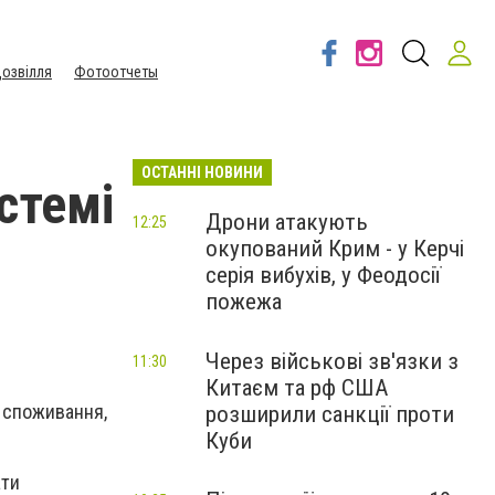
озвілля
Фотоотчеты
ОСТАННІ НОВИНИ
стемі
Дрони атакують
12:25
окупований Крим - у Керчі
серія вибухів, у Феодосії
пожежа
Через військові зв'язки з
11:30
Китаєм та рф США
 споживання,
розширили санкції проти
Куби
ати