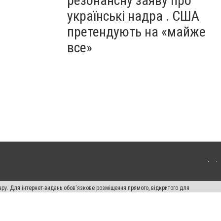
резонансну заяву про
українські надра . США
претендують на «майже
все»
ару. Для інтернет-видань обов'язкове розміщення прямого, відкритого для
лама" публікуються на правах реклами.