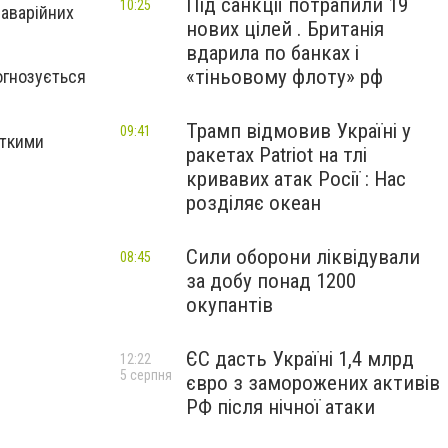
Під санкції потрапили 19
10:25
 аварійних
нових цілей . Британія
вдарила по банках і
«тіньовому флоту» рф
рогнозується
Трамп відмовив Україні у
09:41
сткими
ракетах Patriot на тлі
кривавих атак Росії : Нас
розділяє океан
Сили оборони ліквідували
08:45
за добу понад 1200
окупантів
ЄС дасть Україні 1,4 млрд
12:22
5 серпня
євро з заморожених активів
РФ після нічної атаки