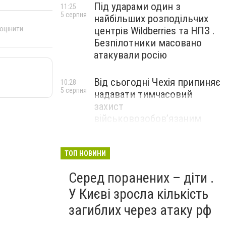
Під ударами один з
11:25
5 серпня
найбільших розподільчих
 оцінити
центрів Wildberries та НПЗ .
Безпілотники масовано
атакували росію
Від сьогодні Чехія припиняє
10:28
5 серпня
надавати тимчасовий
захист
військовозобов’язаним
українцям
ТОП НОВИНИ
Серед поранених – діти .
У Києві зросла кількість
загиблих через атаку рф