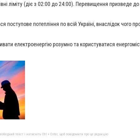
вні ліміту (діє з 02:00 до 24:00). Перевищення призведе до
ься поступове потепління по всій Україні, внаслідок чого п
ивати електроенергію розумно та користуватися енергомі
бхідний текст і натисніть Ctrl + Enter, щоб повідомити про це редакцію