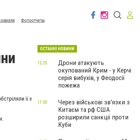
озвілля
Фотоотчеты
ОСТАННІ НОВИНИ
ини
Дрони атакують
12:25
окупований Крим - у Керчі
серія вибухів, у Феодосії
пожежа
бстріляли її з
Через військові зв'язки з
11:30
Китаєм та рф США
розширили санкції проти
и.
Куби