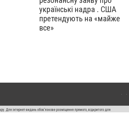
резонансну заяву про
українські надра . США
претендують на «майже
все»
ару. Для інтернет-видань обов'язкове розміщення прямого, відкритого для
лама" публікуються на правах реклами.