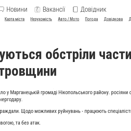
Новини
Вакансії
Довідник
Карта міста
Нерухомість
Авто / Мото
Погода
Довідкова
Д
ються обстріли част
етровщини
було у Марганецькій громаді Нікопольського району. росіяни о
Енергодару.
траждали. Щодо можливих руйнувань - працюють спеціаліст
вогою, та без атак.