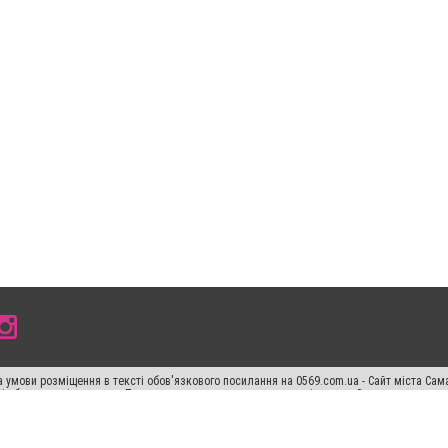
 умови розміщення в тексті обов'язкового посилання на 0569.com.ua - Сайт міста Сам
сті або в якості джерела. Порушення виняткових прав переслідується Законом.
ський спецпроєкт", "Політичні новини", "Пресреліз", "PR", "Офіційно", "Політична рек