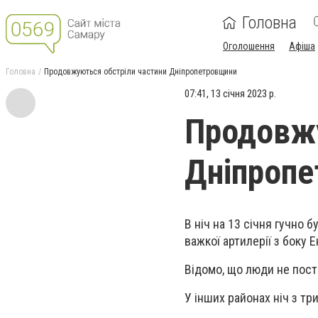
Головна
Оголошення
Афіша
Головна
Продовжуються обстріли частини Дніпропетровщини
07:41, 13 січня 2023 р.
Продовжу
Дніпроп
В ніч на 13 січня гучно 
важкої артилерії з боку 
Відомо, що люди не пос
У інших районах ніч з три