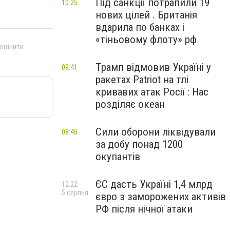
Під санкції потрапили 19
10:25
нових цілей . Британія
вдарила по банках і
«тіньовому флоту» рф
 оцінити
Трамп відмовив Україні у
09:41
ракетах Patriot на тлі
кривавих атак Росії : Нас
розділяє океан
Сили оборони ліквідували
08:45
за добу понад 1200
окупантів
ЄС дасть Україні 1,4 млрд
12:22
5 серпня
євро з заморожених активів
РФ після нічної атаки