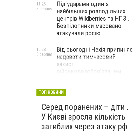
Під ударами один з
11:25
5 серпня
найбільших розподільчих
центрів Wildberries та НПЗ .
Безпілотники масовано
атакували росію
Від сьогодні Чехія припиняє
10:28
5 серпня
надавати тимчасовий
захист
військовозобов’язаним
українцям
ТОП НОВИНИ
Серед поранених – діти .
У Києві зросла кількість
загиблих через атаку рф