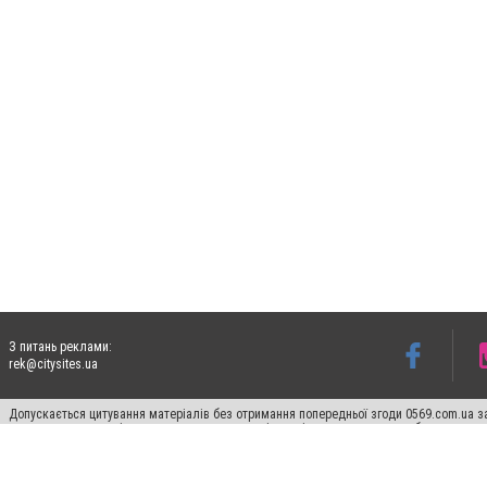
З питань реклами:
rek@citysites.ua
Допускається цитування матеріалів без отримання попередньої згоди 0569.com.ua за
пошукових систем гіперпосилання на цитовані статті не нижче другого абзацу в тек
Матеріали з плашками "Новини компаній", "Промо", "Партнерський матеріал", "Партнер