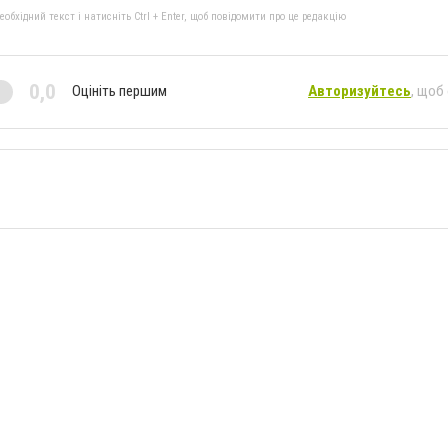
бхідний текст і натисніть Ctrl + Enter, щоб повідомити про це редакцію
0,0
Оцініть першим
Авторизуйтесь
, щоб