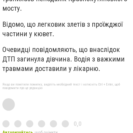
мосту.
Відомо, що легковик злетів з проїжджої
частини у кювет.
Очевидці повідомляють, що внаслідок
ДТП загинула дівчина. Водія з важкими
травмами доставили у лікарню.
Якщо ви помітили помилку, виділіть необхідний текст і натисніть Ctrl + Enter, щоб
повідомити про це редакцію
0,0
Авторизуйтесь
, щоб оцінити