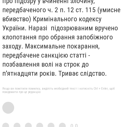
про підозру у вчиненні злочину,
передбаченого ч. 2 п. 12 ст. 115 (умисне
вбивство) Кримінального кодексу
України. Наразі підозрюваним вручено
клопотання про обрання запобіжного
заходу. Максимальне покарання,
передбачене санкцією статті -
позбавлення волі на строк до
п'ятнадцяти років. Триває слідство.
Якщо ви помітили помилку, виділіть необхідний текст і натисніть Ctrl + Enter, щоб
повідомити про це редакцію
0,0