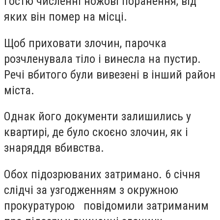
гостю численні ножові поранення, від
яких він помер на місці.
Щоб приховати злочин, парочка
розчленувала тіло і винесла на пустир.
Речі вбитого були вивезені в інший район
міста.
Однак його документи залишились у
квартирі, де було скоєно злочин, як і
знаряддя вбивства.
Обох підозрюваних затримано. 6 січня
слідчі за узгодженням з окружною
прокуратурою повідомили затриманим