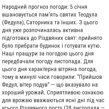
Народний прогноз погоди: 5 січня
вшановується пам’ять святих Теодула
(Федула), Саторника та інших. З цього
дня уже розпочиналась активна
підготовка до Різдвяних свят: прийнято
було прибрати будинок і готувати кутю.
Наші пращури за погодою цього дня
передбачали погоду листопада. Для
цього дня характерна вітряна погода,
тому в минулі часи говорили: “Прийшов
Федул, вітер подув” — що вказувало на
хороший урожай. Сприятливою ознакою
для врожаю вважаються ясні дні під час
усього Різдвяного посту (28 листопада —