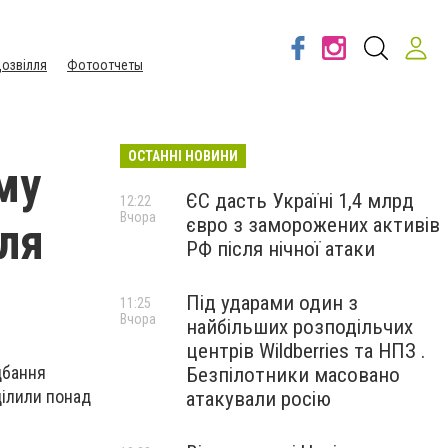
озвілля
Фотоотчеты
ОСТАННІ НОВИНИ
му
ЄС дасть Україні 1,4 млрд
12:22
Вчора
євро з заморожених активів
для
РФ після нічної атаки
Під ударами один з
11:25
Вчора
найбільших розподільчих
центрів Wildberries та НПЗ .
дбання
Безпілотники масовано
ділили понад
атакували росію