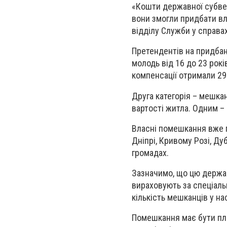
«Кошти державної субвен
вони змогли придбати вл
відділу Служби у справа
Претендентів на придба
молодь від 16 до 23 рок
компенсації отримали 29
Друга категорія – мешкан
вартості житла. Одним –
В
ласні помешкання вже п
Дніпрі, Кривому Розі, Ду
громадах.
Зазначимо, що цю д
ержа
вираховують за спеціаль
кількість мешканців у на
Помешкання має бути пл