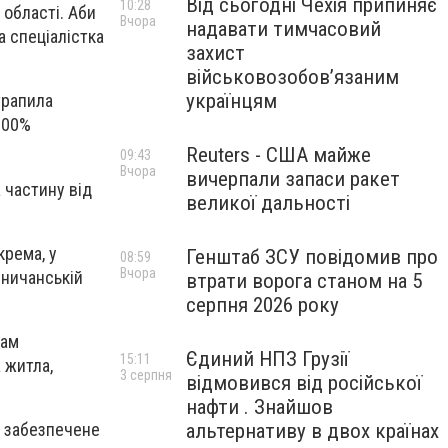
Від сьогодні Чехія припиняє
10:28
 області. Аби
Вчора
надавати тимчасовий
а спеціалістка
захист
військовозобов’язаним
українцям
трапила
100%
Reuters - США майже
09:43
Вчора
вичерпали запаси ракет
а частину від
великої дальності
крема, у
Генштаб ЗСУ повідомив про
08:59
Вчора
иничанській
втрати ворога станом на 5
серпня 2026 року
там
Єдиний НПЗ Грузії
15:11
 житла,
3 серпня
відмовився від російської
нафти . Знайшов
альтернативу в двох країнах
, забезпечене