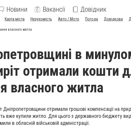
Новини
Вакансії
Довідник
Карта міста
Нерухомість
Авто / Мото
Погода
Довідкова
Д
бання власного житла
опетровщині в минуло
сиріт отримали кошти 
я власного житла
ріт Дніпропетровщини отримали грошові компенсації на при
сть вже купили житло. Для цього з державного бюджету ви
мили в обласній військовій адміністрації.