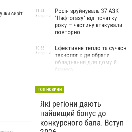
Росія зруйнувала 37 АЗК
11:41
унки сиріт.
3 серпня
"Нафтогазу" від початку
року – частину атакували
повторно
Ефективне тепло та сучасні
10:56
3 серпня
технології: де обрати
обладнання для дому й
бізнесу
НОВИНИ КОМПАНІЙ
ТОП НОВИНИ
Які регіони дають
найвищий бонус до
конкурсного бала. Вступ
 оцінити