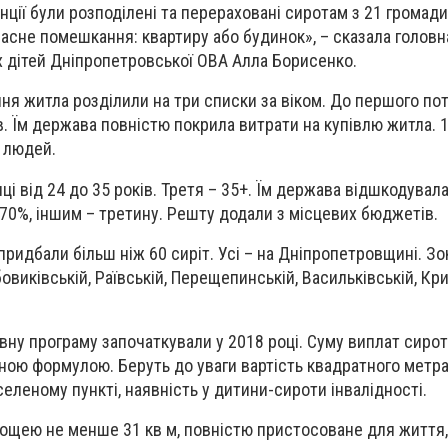
ції були розподілені та перераховані сиротам з 21 громади
асне помешкання: квартиру або будинок», – сказала головн
х дітей Дніпропетровської ОВА Алла Борисенко.
ння житла
розділили на три списки за віком. До першого по
ів. Їм держава повністю покрила витрати на купівлю житла. 
 людей.
ці від 24 до 35 років. Третя – 35+. Їм держава відшкодувал
 70%, іншим – третину. Решту додали з місцевих бюджетів.
ридбали більш ніж 60 сиріт. Усі – на Дніпропетровщині. Зо
бовиківській, Раївській, Перещепинській, Васильківській, Кр
вну програму започаткували у 2018 році. Суму виплат сиро
ною формулою. Беруть до уваги вартість квадратного метра
селеному пункті, наявність у дитини-сироти інвалідності.
ощею не менше 31 кв м, повністю пристосоване для життя