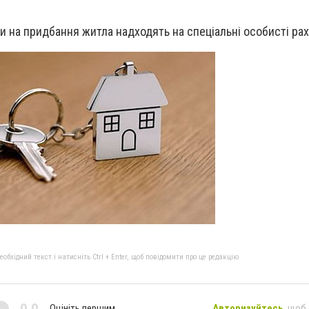
 на придбання житла надходять на спеціальні особисті рах
бхідний текст і натисніть Ctrl + Enter, щоб повідомити про це редакцію
0,0
Оцініть першим
Авторизуйтесь
, щоб