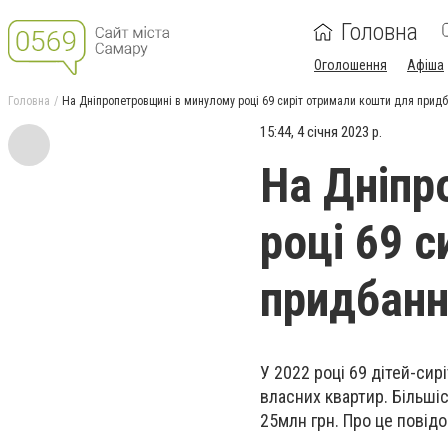
Головна
Оголошення
Афіша
Головна
На Дніпропетровщині в минулому році 69 сиріт отримали кошти для прид
15:44, 4 січня 2023 р.
На Дніпр
році 69 
придбанн
У 2022 році 69 дітей-си
власних квартир. Більші
25
млн грн. Про це повідо