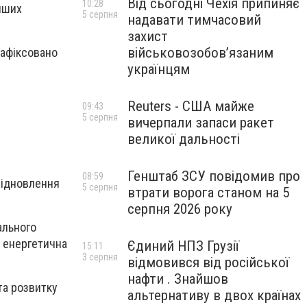
Від сьогодні Чехія припиняє
10:28
інших
5 серпня
надавати тимчасовий
захист
військовозобов’язаним
зафіксовано
українцям
Reuters - США майже
09:43
5 серпня
вичерпали запаси ракет
великої дальності
Генштаб ЗСУ повідомив про
08:59
відновлення
5 серпня
втрати ворога станом на 5
серпня 2026 року
ального
а енергетична
Єдиний НПЗ Грузії
15:11
3 серпня
відмовився від російської
нафти . Знайшов
та розвитку
альтернативу в двох країнах