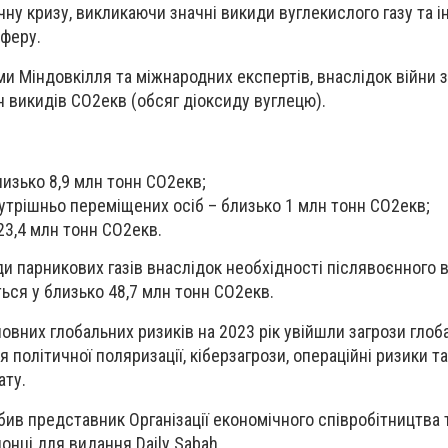
чну кризу, викликаючи значні викиди вуглекислого газу та 
сферу.
ми Міндовкілля та міжнародних експертів, внаслідок війни 
 викидів СО2екв (обсяг діоксиду вуглецю).
лизько 8,9 млн тонн СО2екв;
утрішньо переміщених осіб – близько 1 млн тонн СО2екв;
23,4 млн тонн СО2екв.
ди парникових газів внаслідок необхідності післявоєнного 
ься у близько 48,7 млн тонн СО2екв.
новних глобальних ризиків на 2023 рік увійшли загрози глоб
 політичної поляризації, кіберзагрози, операційні ризики т
ату.
бив представник Організації економічного співробітництва 
онці для видання Daily Sabah.