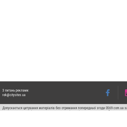
З питань реклами:
rek@citysites.ua
Допускається цитування матеріалів без отримання попередньої згоди 0569.com.ua за
пошукових систем гіперпосилання на цитовані статті не нижче другого абзацу в тек
Матеріали з плашками "Новини компаній", "Промо", "Партнерський матеріал", "Партнер