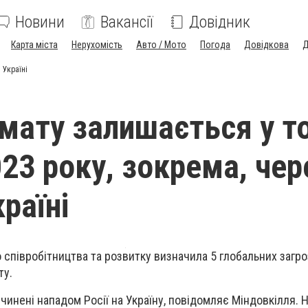
Новини
Вакансії
Довідник
Карта міста
Нерухомість
Авто / Мото
Погода
Довідкова
Д
 Україні
імату залишається у то
023 року, зокрема, чер
країні
 співробітництва та розвитку визначила 5 глобальних загро
ту.
чинені нападом Росії на Україну, повідомляє Міндовкілля. 