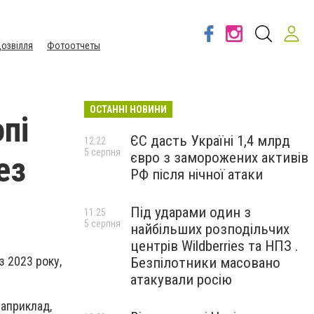
озвілля
Фотоотчеты
ОСТАННІ НОВИНИ
пі
ЄС дасть Україні 1,4 млрд
12:22
5 серпня
євро з заморожених активів
ез
РФ після нічної атаки
Під ударами один з
11:25
5 серпня
найбільших розподільчих
центрів Wildberries та НПЗ .
з 2023 року,
Безпілотники масовано
атакували росію
Наприклад,