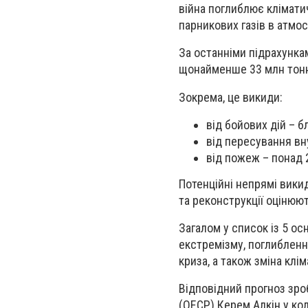
війна поглиблює клімати
парникових газів в атмо
За останніми підрахунка
щонайменше 33 млн тонн
Зокрема, це викиди:
від бойових дій – б
від пересування вн
від пожеж – понад 
Потенційні непрямі вики
та реконструкції оцінюют
Загалом у список із 5 ос
екстремізму, поглиблення
криза, а також зміна клім
Відповідний прогноз зро
(ОЕСР) Керем Алкін у кол