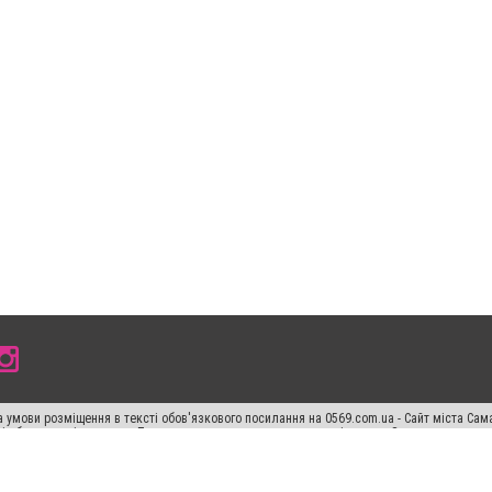
 умови розміщення в тексті обов'язкового посилання на 0569.com.ua - Сайт міста Сам
сті або в якості джерела. Порушення виняткових прав переслідується Законом.
ський спецпроєкт", "Політичні новини", "Пресреліз", "PR", "Офіційно", "Політична рек