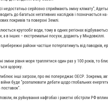
сі недостатньо серйозно сприймають зміну клімату", йдеться
водить до багатьох негативних наслідків і позначається на 
ових покривів та поверхні Землі.
люється кругообіг води, тому в одних регіонах відбуваютьс
и, а в інших – екстремальні посухи, додають у Міндовкіллі.
прибережні райони частіше потерпатимуть від паводків, еро
і зміни рівня моря траплятися один раз у 100 років, то бли
ться щороку.
глиблює інші загрози, про які попереджає ОЕСР. Зокрема, ав
війни буде "розпалювати дебати щодо глобальних енергети
 поставок".
повіли, як руйнування нафтобаз і ракетні обстріли РФ впли