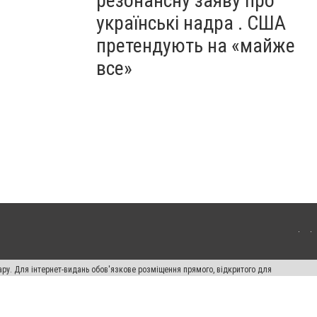
резонансну заяву про
українські надра . США
претендують на «майже
все»
ару. Для інтернет-видань обов'язкове розміщення прямого, відкритого для
лама" публікуються на правах реклами.