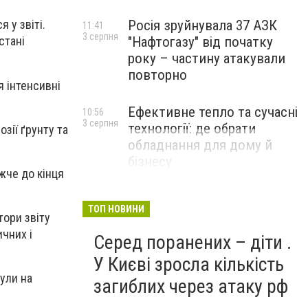
Росія зруйнувала 37 АЗК
 у звіті.
11:41
3 серпня
"Нафтогазу" від початку
стані
року – частину атакували
повторно
я інтенсивні
Ефективне тепло та сучасні
10:56
3 серпня
технології: де обрати
зії ґрунту та
обладнання для дому й
бізнесу
жче до кінця
НОВИНИ КОМПАНІЙ
ТОП НОВИНИ
тори звіту
чних і
Серед поранених – діти .
У Києві зросла кількість
нули на
загиблих через атаку рф