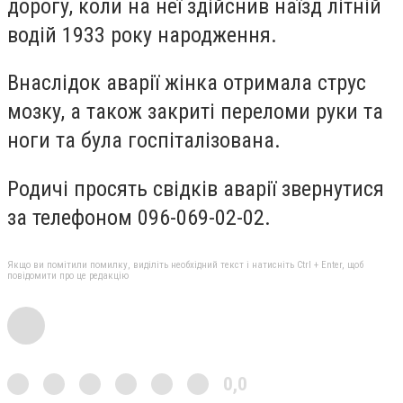
дорогу, коли на неї здійснив наїзд літній
водій 1933 року народження.
Внаслідок аварії жінка отримала струс
мозку, а також закриті переломи руки та
ноги та була госпіталізована.
Родичі просять свідків аварії звернутися
за телефоном 096-069-02-02.
Якщо ви помітили помилку, виділіть необхідний текст і натисніть Ctrl + Enter, щоб
повідомити про це редакцію
0,0