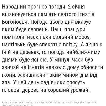
Народний прогноз погоди
: 2 січня
вшановується пам’ять святого Ігнатія
Богоносця. Погода цього дня вказує
яким буде серпень. Наші пращури
помітили: наскільки сильний мороз,
настільки буде спекотно влітку. А якщо є
іній на деревах, то погода найближчими
днями буде ясною. У минулі часи був
звичай на Ігнатія навколо дому обносити
ікони, захищаючи таким чином дім від
зла. У цей день садівники трясуть
плодові дерева на хороший урожай.
Якщо ви помітили помилку, виділіть необхідний текст і натисніть Ctrl + Enter, щоб
повідомити про це редакцію