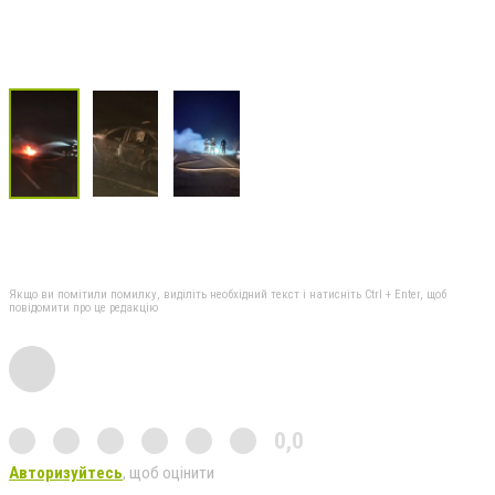
Якщо ви помітили помилку, виділіть необхідний текст і натисніть Ctrl + Enter, щоб
повідомити про це редакцію
0,0
Авторизуйтесь
, щоб оцінити