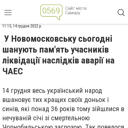
11:15, 14 грудня 2022 р.
У Новомосковську сьогодні
шанують пам'ять учасників
ліквідації наслідків аварії на
ЧАЕС
14 грудня весь український народ
вшановує тих кращих своїх доньок і
синів, які понад 36 років тому зійшлися в
нечуваній січі зі смертельною
Чорнобильською загрозою. Так повелося