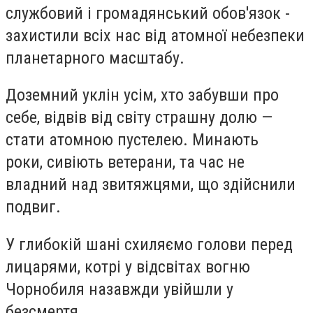
службовий і громадянський обов'язок -
захистили всіх нас від атомної небезпеки
планетарного масштабу.
Доземний уклін усім, хто забувши про
себе, відвів від світу страшну долю —
стати атомною пустелею. Минають
роки, сивіють ветерани, та час не
владний над звитяжцями, що здійснили
подвиг.
У глибокій шані схиляємо голови перед
лицарями, котрі у відсвітах вогню
Чорнобиля назавжди увійшли у
безсмертя.