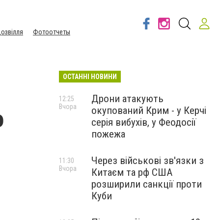
озвілля
Фотоотчеты
ОСТАННІ НОВИНИ
Дрони атакують
12:25
Вчора
окупований Крим - у Керчі
о
серія вибухів, у Феодосії
пожежа
Через військові зв'язки з
11:30
Вчора
Китаєм та рф США
розширили санкції проти
Куби