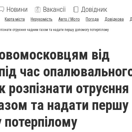
Новини
Вакансії
Довідник
Карта міста
Нерухомість
Авто / Мото
Погода
Довідкова
Д
зпізнати отруєння чадним газом та надати першу допомогу потерпілому
овомосковцям від
 під час опалювальног
к розпізнати отруєння
азом та надати першу
 потерпілому