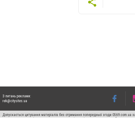
З питань реклами:
rek@citysites.ua
Допускається цитування матеріалів без отримання попередньої згоди 0569.com.ua за
пошукових систем гіперпосилання на цитовані статті не нижче другого абзацу в тек
Матеріали з плашками "Новини компаній", "Промо", "Партнерський матеріал", "Партнер