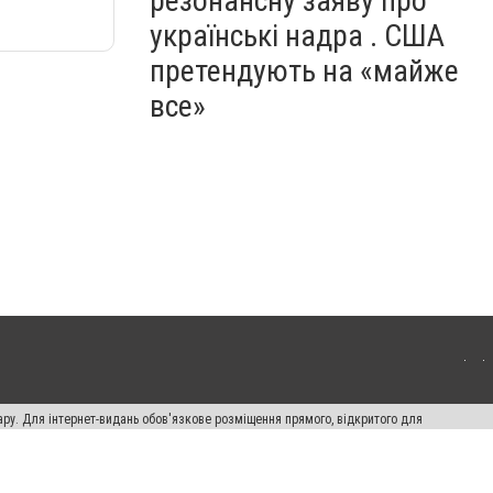
резонансну заяву про
українські надра . США
претендують на «майже
все»
ару. Для інтернет-видань обов'язкове розміщення прямого, відкритого для
лама" публікуються на правах реклами.