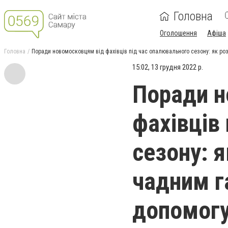
Головна
Оголошення
Афіша
Головна
Поради новомосковцям від фахівців під час опалювального сезону: як ро
15:02, 13 грудня 2022 р.
Поради н
фахівців
сезону: я
чадним г
допомогу