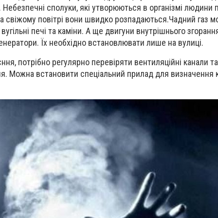
.
Небезпечні сполуки, які утворюються в організмі людини 
 На свіжому повітрі вони швидко розпадаються
.
Чадний газ м
, вугільні печі та каміни. А ще двигуни внутрішнього згоранн
генератори. Їх необхідно встановлювати лише на вулиці.
єння, потрібно регулярно перевіряти вентиляційні канали т
я. Можна встановити спеціальний прилад для визначення к