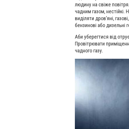
людину на свіже повітря
чадним газом, нестійкі.
виділяти дров’яні, газові
бензинові або дизельні 
Аби уберегтися від отру
Провітрювати приміщенн
чадного газу.