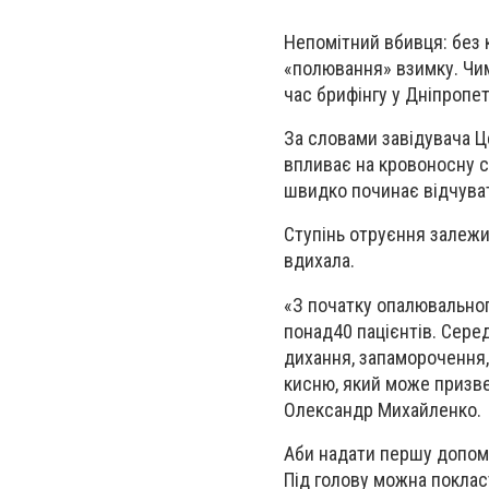
Непомітний вбивця: без к
«полювання» взимку. Чим
час брифінгу у Дніпропе
За словами завідувача Ц
впливає на кровоносну с
швидко починає відчуват
Ступінь отруєння залежит
вдихала.
«З початку опалювальног
понад
40 пацієнтів. Сере
дихання, запаморочення,
кисню, який може призв
Олександр Михайленко.
Аби надати першу допомо
Під голову можна поклас