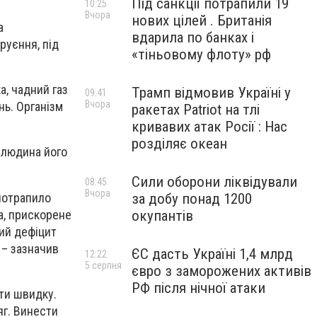
Під санкції потрапили 19
10:25
Вчора
нових цілей . Британія
а
вдарила по банках і
руєння, під
«тіньовому флоту» рф
, чадний газ
Трамп відмовив Україні у
09:41
Вчора
нь. Організм
ракетах Patriot на тлі
кривавих атак Росії : Нас
розділяє океан
о людина його
Сили оборони ліквідували
08:45
Вчора
потрапило
за добу понад 1200
та, прискорене
окупантів
ий дефіцит
, – зазначив
ЄС дасть Україні 1,4 млрд
12:22
5 серпня
євро з заморожених активів
РФ після нічної атаки
ти швидку.
г.
Винести