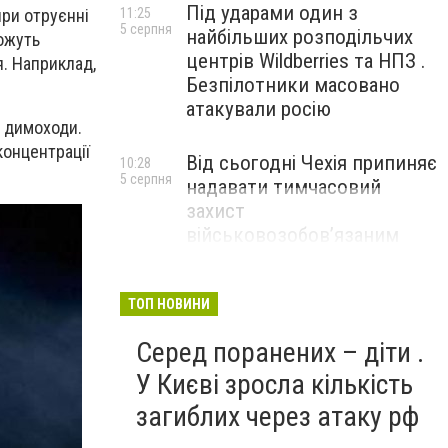
Під ударами один з
при отруєнні
11:25
5 серпня
найбільших розподільчих
ожуть
центрів Wildberries та НПЗ .
я. Наприклад,
Безпілотники масовано
атакували росію
а димоходи.
онцентрації
Від сьогодні Чехія припиняє
10:28
5 серпня
надавати тимчасовий
захист
військовозобов’язаним
українцям
ТОП НОВИНИ
Серед поранених – діти .
У Києві зросла кількість
загиблих через атаку рф