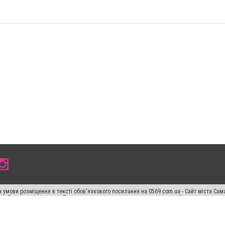
 умови розміщення в тексті обов'язкового посилання на 0569.com.ua - Сайт міста Сам
сті або в якості джерела. Порушення виняткових прав переслідується Законом.
ський спецпроєкт", "Політичні новини", "Пресреліз", "PR", "Офіційно", "Політична рек