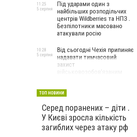
Під ударами один з
11:25
5 серпня
найбільших розподільчих
центрів Wildberries та НПЗ .
Безпілотники масовано
атакували росію
Від сьогодні Чехія припиняє
10:28
5 серпня
надавати тимчасовий
захист
військовозобов’язаним
українцям
ТОП НОВИНИ
Серед поранених – діти .
У Києві зросла кількість
загиблих через атаку рф