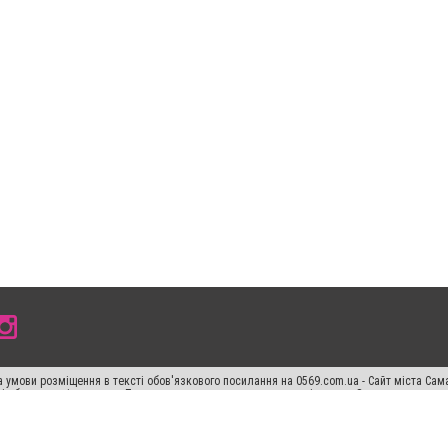
 умови розміщення в тексті обов'язкового посилання на 0569.com.ua - Сайт міста Сам
сті або в якості джерела. Порушення виняткових прав переслідується Законом.
ський спецпроєкт", "Політичні новини", "Пресреліз", "PR", "Офіційно", "Політична рек