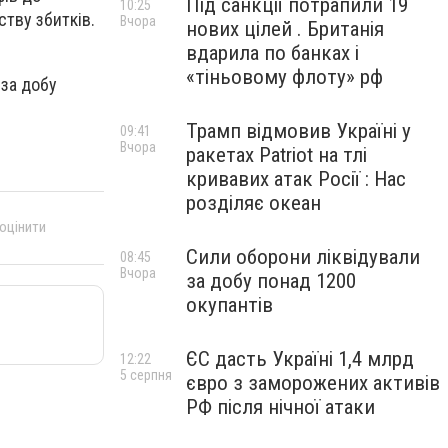
Під санкції потрапили 19
10:25
тву збитків.
Вчора
нових цілей . Британія
вдарила по банках і
«тіньовому флоту» рф
 за добу
Трамп відмовив Україні у
09:41
Вчора
ракетах Patriot на тлі
кривавих атак Росії : Нас
розділяє океан
 оцінити
Сили оборони ліквідували
08:45
Вчора
за добу понад 1200
окупантів
ЄС дасть Україні 1,4 млрд
12:22
5 серпня
євро з заморожених активів
РФ після нічної атаки