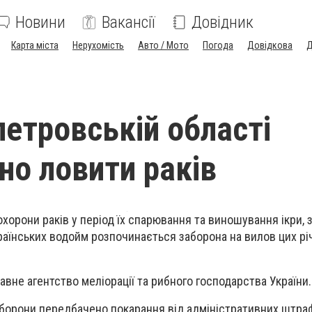
Новини
Вакансії
Довідник
Карта міста
Нерухомість
Авто / Мото
Погода
Довідкова
Д
петровській області
но ловити раків
орони раків у період їх спарювання та виношування ікри, з
країнських водойм розпочинається заборона на вилов цих рі
вне агентство меліорації та рибного господарства України.
заборони передбачено покарання від адміністративних штра