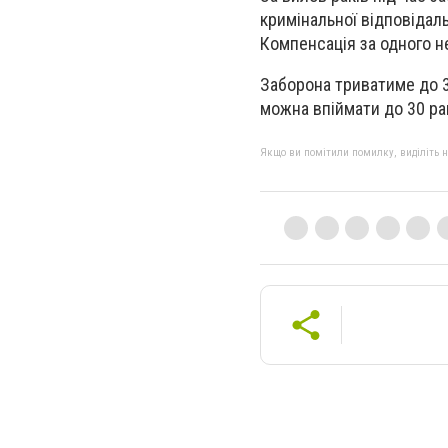
кримінальної відповідал
Компенсація за одного н
Заборона триватиме до 3
можна впіймати до 30 рак
Якщо ви помітили помилку, виділіть нео