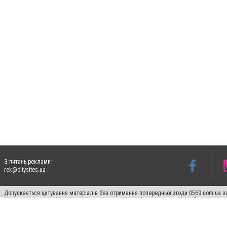
З питань реклами:
rek@citysites.ua
Допускається цитування матеріалів без отримання попередньої згоди 0569.com.ua за
пошукових систем гіперпосилання на цитовані статті не нижче другого абзацу в тек
Матеріали з плашками "Новини компаній", "Промо", "Партнерський матеріал", "Партнер