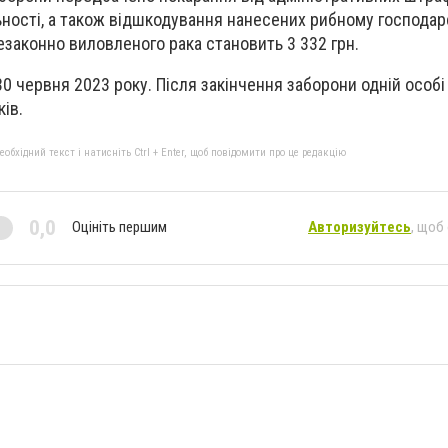
ьності, а також відшкодування нанесених рибному господарс
езаконно виловленого рака становить 3 332 грн.
0 червня 2023 року. Після закінчення заборони одній особі
ів.
бхідний текст і натисніть Ctrl + Enter, щоб повідомити про це редакцію
0,0
Оцініть першим
Авторизуйтесь
, щоб