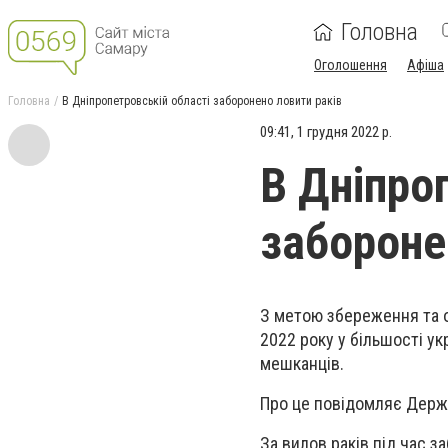
Головна
Оголошення
Афіша
Головна
В Дніпропетровській області заборонено ловити раків
09:41, 1 грудня 2022 р.
В Дніпро
забороне
З метою збереження та ох
2022 року у більшості у
мешканців.
Про це повідомляє Держа
За вилов раків під час 