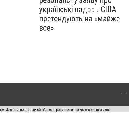
резонансну заяву про
українські надра . США
претендують на «майже
все»
ару. Для інтернет-видань обов'язкове розміщення прямого, відкритого для
лама" публікуються на правах реклами.