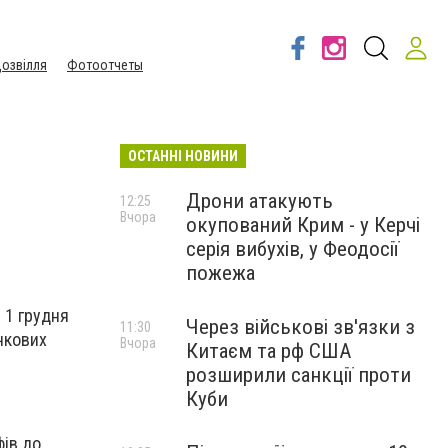
озвілля
Фотоотчеты
ОСТАННІ НОВИНИ
Дрони атакують
12:25
Вчора
окупований Крим - у Керчі
серія вибухів, у Феодосії
пожежа
 1 грудня
Через військові зв'язки з
11:30
чкових
Вчора
Китаєм та рф США
розширили санкції проти
Куби
фів до