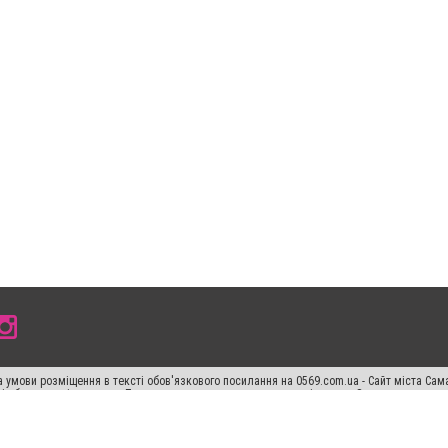
 умови розміщення в тексті обов'язкового посилання на 0569.com.ua - Сайт міста Сам
сті або в якості джерела. Порушення виняткових прав переслідується Законом.
ський спецпроєкт", "Політичні новини", "Пресреліз", "PR", "Офіційно", "Політична рек