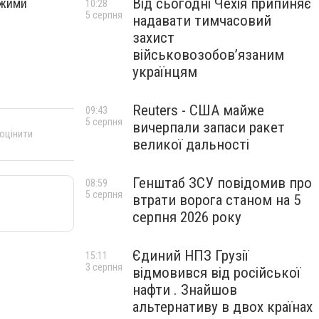
Від сьогодні Чехія припиняє
ожими
10:28
5 серпня
надавати тимчасовий
захист
військовозобов’язаним
українцям
Reuters - США майже
09:43
5 серпня
вичерпали запаси ракет
 оцінити
великої дальності
Генштаб ЗСУ повідомив про
08:59
5 серпня
втрати ворога станом на 5
серпня 2026 року
Єдиний НПЗ Грузії
15:11
3 серпня
відмовився від російської
нафти . Знайшов
альтернативу в двох країнах