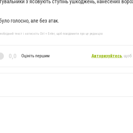
тувальники з'ясовують ступінь ушкоджень, нанесених вор
було голосно, але без атак.
бхідний текст і натисніть Ctrl + Enter, щоб повідомити про це редакцію
0,0
Оцініть першим
Авторизуйтесь
, щоб