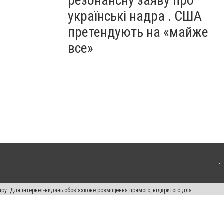
резонансну заяву про
українські надра . США
претендують на «майже
все»
ару. Для інтернет-видань обов'язкове розміщення прямого, відкритого для
лама" публікуються на правах реклами.