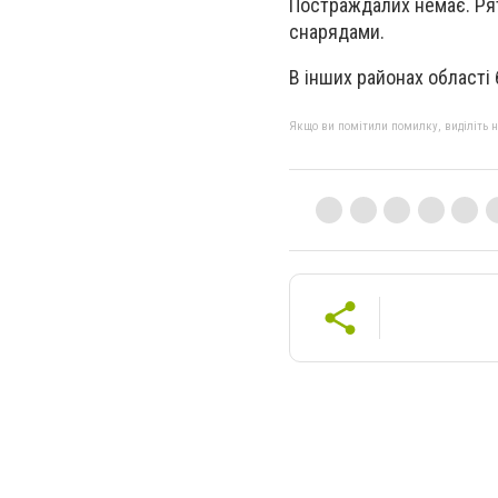
Постраждалих немає. Ря
снарядами.
В інших районах області 
Якщо ви помітили помилку, виділіть нео