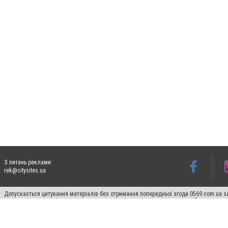
З питань реклами:
rek@citysites.ua
Допускається цитування матеріалів без отримання попередньої згоди 0569.com.ua за
пошукових систем гіперпосилання на цитовані статті не нижче другого абзацу в тек
Матеріали з плашками "Новини компаній", "Промо", "Партнерський матеріал", "Партнер