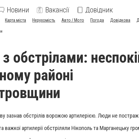
Новини
Вакансії
Довідник
Карта міста
Нерухомість
Авто / Мото
Погода
Довідкова
Д
ни
 з обстрілами: неспок
дному районі
етровщини
ву зазнав обстрілів ворожою артилерією. Люди не постраж
" та важкої артилерії обстріляли Нікополь та Марганецьку гро