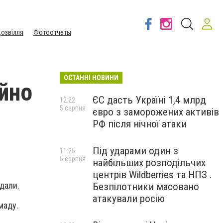
озвілля
Фотоотчеты
ОСТАННІ НОВИНИ
ійно
ЄС дасть Україні 1,4 млрд
12:22
5 серпня
євро з заморожених активів
РФ після нічної атаки
Під ударами один з
11:25
5 серпня
найбільших розподільчих
центрів Wildberries та НПЗ .
дали.
Безпілотники масовано
атакували росію
маду.