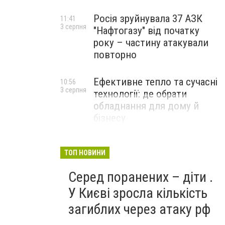
Росія зруйнувала 37 АЗК
11:41
3 серпня
"Нафтогазу" від початку
року – частину атакували
повторно
Ефективне тепло та сучасні
10:56
3 серпня
технології: де обрати
обладнання для дому й
бізнесу
НОВИНИ КОМПАНІЙ
ТОП НОВИНИ
Серед поранених – діти .
У Києві зросла кількість
загиблих через атаку рф