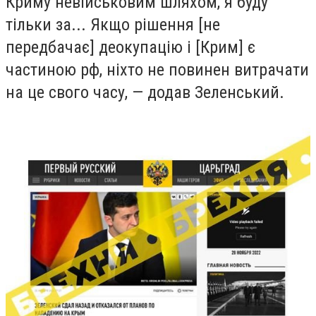
Криму невійськовим шляхом, я буду
тільки за... Якщо рішення [не
передбачає] деокупацію і [Крим] є
частиною рф, ніхто не повинен витрачати
на це свого часу, — додав Зеленський.