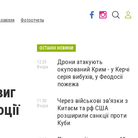
озвілля
Фотоотчеты
ОСТАННІ НОВИНИ
Дрони атакують
12:25
Вчора
окупований Крим - у Керчі
серія вибухів, у Феодосії
пожежа
виг
Через військові зв'язки з
11:30
ції
Вчора
Китаєм та рф США
розширили санкції проти
Куби