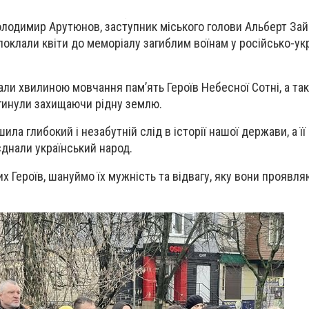
олодимир Арутюнов, заступник міського голови Альберт Зай
поклали квіти до меморіалу загиблим воїнам у російсько-ук
ли хвилиною мовчання пам’ять Героїв Небесної Сотні, а так
агинули захищаючи рідну землю.
ла глибокий і незабутній слід в історії нашої держави, а її
єднали український народ.
х Героїв, шануймо їх мужність та відвагу, яку вони проявля