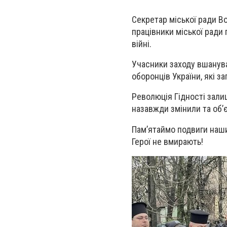
Секретар міської ради В
працівники міської ради 
війні.
Учасники заходу вшанува
оборонців України, які з
Революція Гідності залиши
назавжди змінили та об’
Пам’ятаймо подвиги наши
Герої не вмирають!