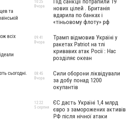
Під санкції потрапили 19
10:25
Вчора
нових цілей . Британія
цев та
вдарила по банках і
раїнській
«тіньовому флоту» рф
ож всіх
Трамп відмовив Україні у
09:41
Вчора
ракетах Patriot на тлі
кривавих атак Росії : Нас
 ідеали
розділяє океан
ють сьогодн
і.
Сили оборони ліквідували
08:45
Вчора
за добу понад 1200
окупантів
ЄС дасть Україні 1,4 млрд
12:22
5 серпня
євро з заморожених активів
РФ після нічної атаки