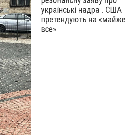
резонансну заяву про
українські надра . США
претендують на «майже
все»