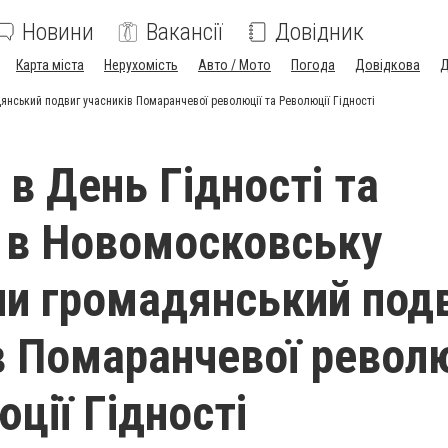
Новини
Вакансії
Довідник
Карта міста
Нерухомість
Авто / Мото
Погода
Довідкова
Д
янський подвиг учасників Помаранчевої революції та Революції Гідності
 в День Гідності та
 в Новомосковську
и громадянський под
в Помаранчевої револю
ції Гідності