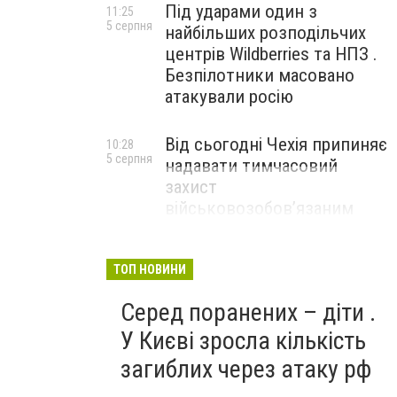
Під ударами один з
11:25
5 серпня
найбільших розподільчих
центрів Wildberries та НПЗ .
Безпілотники масовано
атакували росію
Від сьогодні Чехія припиняє
10:28
5 серпня
надавати тимчасовий
захист
військовозобов’язаним
українцям
ТОП НОВИНИ
Серед поранених – діти .
У Києві зросла кількість
загиблих через атаку рф