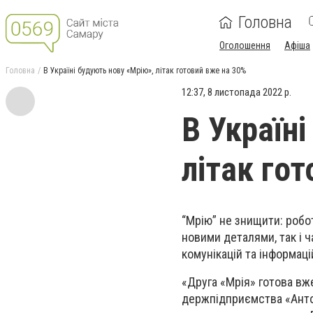
Головна
Оголошення
Афіша
Головна
В Україні будують нову «Мрію», літак готовий вже на 30%
12:37, 8 листопада 2022 р.
В Україн
літак го
“Мрію” не знищити: робо
новими деталями, так і 
комунікацій та інформаці
«Друга «Мрія» готова вже
держпідприємства «Антон