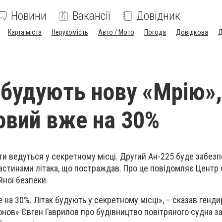
Новини
Вакансії
Довідник
Карта міста
Нерухомість
Авто / Мото
Погода
Довідкова
Д
і будують нову «Мрію»,
товий вже на 30%
ти ведуться у секретному місці. Другий Ан-225 буде забез
частинами літака, що постраждав. Про це повідомляє Центр 
йної безпеки.
 на 30%. Літак будують у секретному місці», – сказав генд
ов» Євген Гаврилов про будівництво повітряного судна зам