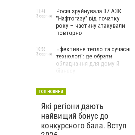
Росія зруйнувала 37 АЗК
11:41
3 серпня
"Нафтогазу" від початку
року – частину атакували
повторно
Ефективне тепло та сучасні
10:56
3 серпня
технології: де обрати
обладнання для дому й
бізнесу
НОВИНИ КОМПАНІЙ
ТОП НОВИНИ
Які регіони дають
найвищий бонус до
конкурсного бала. Вступ