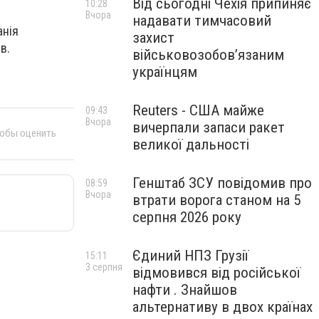
Від сьогодні Чехія припиняє
10:28
Вчора
надавати тимчасовий
анія
захист
в.
військовозобов’язаним
українцям
Reuters - США майже
09:43
Вчора
вичерпали запаси ракет
тобы оценить
великої дальності
Генштаб ЗСУ повідомив про
08:59
Вчора
втрати ворога станом на 5
серпня 2026 року
Єдиний НПЗ Грузії
15:11
3 серпня
відмовився від російської
нафти . Знайшов
альтернативу в двох країнах