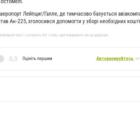
Гостомелі.
аеропорт Лейпциг/Галле, де тимчасово базується авіакомп
ітав Ан-225, зголосився допомогти у зборі необхідних кошті
бхідний текст і натисніть Ctrl + Enter, щоб повідомити про це редакцію
0,0
Оцініть першим
Авторизируйтесь
, ч