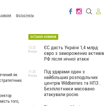
озвілля
Фотоотчеты
ОСТАННІ НОВИНИ
ЄС дасть Україні 1,4 млрд
12:22
Вчора
євро з заморожених активів
РФ після нічної атаки
Під ударами один з
11:25
печений як
Вчора
найбільших розподільчих
стратегічних
центрів Wildberries та НПЗ .
Безпілотники масовано
атакували росію
иректор
ість того,