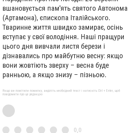
вшановується пам'ять святого Автонома
(Артамона), єпископа Італійського.
Тваринне життя швидко замирає, осінь
вступає у свої володіння. Наші пращури
цього дня вивчали листя берези і
дізнавались про майбутню весну: якщо
вони жовтіють зверху – весна буде
ранньою, а якщо знизу – пізньою.
Якщо ви помітили помилку, виділіть необхідний текст і натисніть Ctrl + Enter, щоб
повідомити про це редакцію
0,0