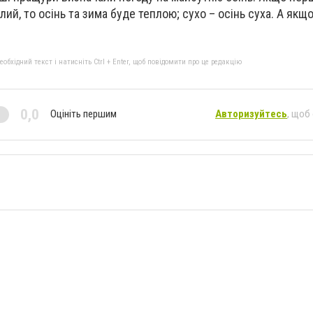
лий, то осінь та зима буде теплою; сухо – осінь суха. А якщо
.
бхідний текст і натисніть Ctrl + Enter, щоб повідомити про це редакцію
0,0
Оцініть першим
Авторизуйтесь
, щоб