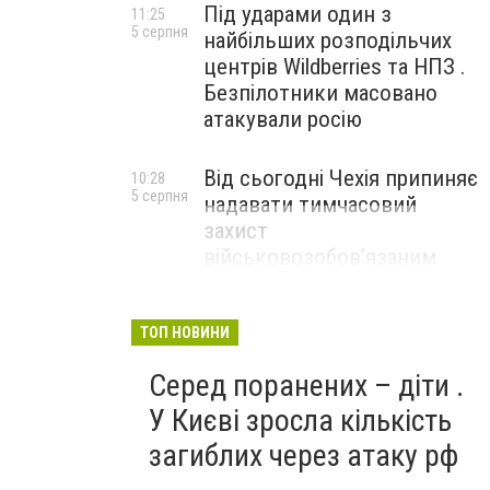
Під ударами один з
11:25
5 серпня
найбільших розподільчих
центрів Wildberries та НПЗ .
Безпілотники масовано
атакували росію
Від сьогодні Чехія припиняє
10:28
5 серпня
надавати тимчасовий
захист
військовозобов’язаним
українцям
ТОП НОВИНИ
Серед поранених – діти .
У Києві зросла кількість
загиблих через атаку рф