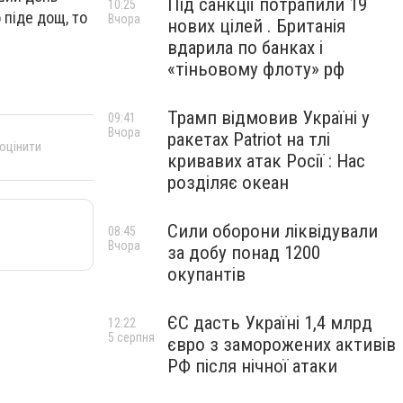
Під санкції потрапили 19
10:25
 піде дощ, то
Вчора
нових цілей . Британія
вдарила по банках і
«тіньовому флоту» рф
Трамп відмовив Україні у
09:41
Вчора
ракетах Patriot на тлі
 оцінити
кривавих атак Росії : Нас
розділяє океан
Сили оборони ліквідували
08:45
Вчора
за добу понад 1200
окупантів
ЄС дасть Україні 1,4 млрд
12:22
5 серпня
євро з заморожених активів
РФ після нічної атаки