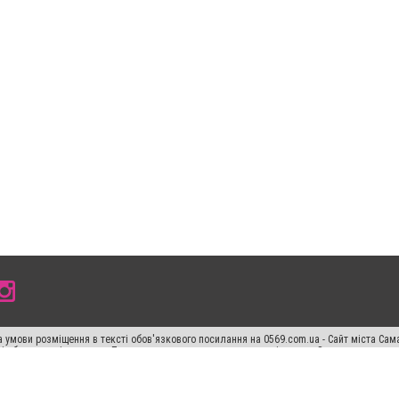
 умови розміщення в тексті обов'язкового посилання на 0569.com.ua - Сайт міста Сам
сті або в якості джерела. Порушення виняткових прав переслідується Законом.
ський спецпроєкт", "Політичні новини", "Пресреліз", "PR", "Офіційно", "Політична рек