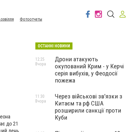
озвілля
Фотоотчеты
ОСТАННІ НОВИНИ
Дрони атакують
12:25
Вчора
окупований Крим - у Керчі
серія вибухів, у Феодосії
пожежа
Через військові зв'язки з
11:30
Вчора
Китаєм та рф США
розширили санкції проти
меона
Куби
ає до 21
ший день