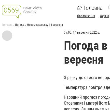
Головна
Оголошення
Афіша
Головна
Погода в Новомосковську 14 вересня
07:00, 14 вересня 2022 р.
Погода в
вересня
З ранку до самого вечор
Температура повітря вдень
Народний прогноз погоди
Стовпника і матері його 
вересня. За цим днем на