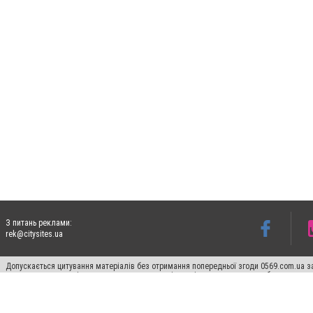
З питань реклами:
rek@citysites.ua
Допускається цитування матеріалів без отримання попередньої згоди 0569.com.ua за
пошукових систем гіперпосилання на цитовані статті не нижче другого абзацу в тек
Матеріали з плашками "Новини компаній", "Промо", "Партнерський матеріал", "Партнер