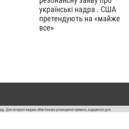
резонансну заяву про
українські надра . США
претендують на «майже
все»
ару. Для інтернет-видань обов'язкове розміщення прямого, відкритого для
лама" публікуються на правах реклами.