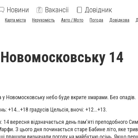
Новини
Вакансії
Довідник
Карта міста
Нерухомість
Авто / Мото
Погода
Довідкова
Д
 Новомосковську 14
а у Новомосковську небо буде вкрите хмарами. Без опадів.
: +14...+18 градусів Цельсія, вночі: +12...+13.
: 14 вересня відзначається день пам'яті преподобного Си
Марфи. З цього дня починається старе Бабине літо, яке трив
ші пращури визначали погоду на майбутню осінь. Якщо пер