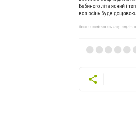
Бабиного літа ясний і теп
вся осінь буде дощовою
Якщо ви помітили помилку, виділіть нео