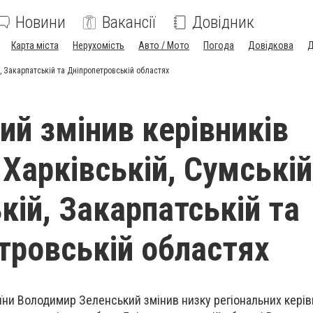
Новини
Вакансії
Довідник
Карта міста
Нерухомість
Авто / Мото
Погода
Довідкова
Д
й, Закарпатській та Дніпропетровській областях
ий змінив керівників
Харківській, Сумській
кій, Закарпатській та
тровській областях
їни Володимир Зеленський змінив низку регіональних керів