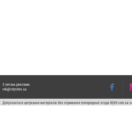
З питань реклами:
rek@citysites.ua
Допускається цитування матеріалів без отримання попередньої згоди 0569.com.ua за
пошукових систем гіперпосилання на цитовані статті не нижче другого абзацу в тек
Матеріали з плашками "Новини компаній", "Промо", "Партнерський матеріал", "Партнер
Реклама на сайті
Ф