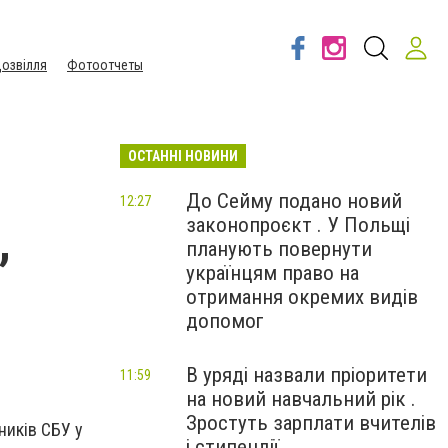
озвілля
Фотоотчеты
ОСТАННІ НОВИНИ
До Сейму подано новий
12:27
законопроєкт . У Польщі
,
планують повернути
українцям право на
отримання окремих видів
допомог
В уряді назвали пріоритети
11:59
на новий навчальний рік .
Зростуть зарплати вчителів
ників СБУ у
і стипендії