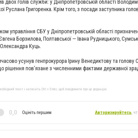
нив двох голів служби: у Дніпропетровській області Володи
ої Руслана Григоренка. Крім того, з посади заступника голо
ником управління СБУ у Дніпропетровській області призначе
 Євгена Борзилова, Полтавської — Івана Рудницького, Сумсь
 Олександра Куць.
часово усунув генпрокурора Ірину Венедиктову та голову С
 що рішення пов'язане з численними фактами державної зра
бхідний текст і натисніть Ctrl + Enter, щоб повідомити про це редакцію
0,0
Оцініть першим
Авторизируйтесь
, ч