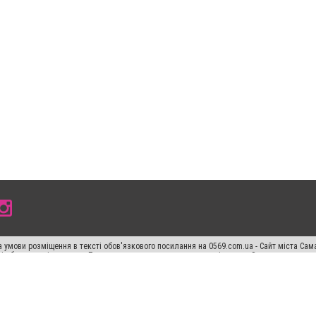
 умови розміщення в тексті обов'язкового посилання на 0569.com.ua - Сайт міста Сам
сті або в якості джерела. Порушення виняткових прав переслідується Законом.
ський спецпроєкт", "Політичні новини", "Пресреліз", "PR", "Офіційно", "Політична рек
раншиза "CitySites"
Правила класифайд
Редакційна політика
Політика конфіденційн