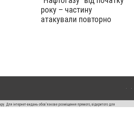
"Нафтогазу" від початку
року – частину
атакували повторно
ару. Для інтернет-видань обов'язкове розміщення прямого, відкритого для
лама" публікуються на правах реклами.
ості
Правила сайту