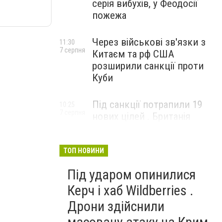
серія вибухів, у Феодосії
пожежа
Через військові зв'язки з
11:30
7 серпня
Китаєм та рф США
розширили санкції проти
Куби
Під санкції потрапили 19
10:25
7 серпня
нових цілей . Британія
вдарила по банках і
«тіньовому флоту» рф
ТОП НОВИНИ
Під ударом опинилися
Керч і хаб Wildberries .
Дрони здійснили