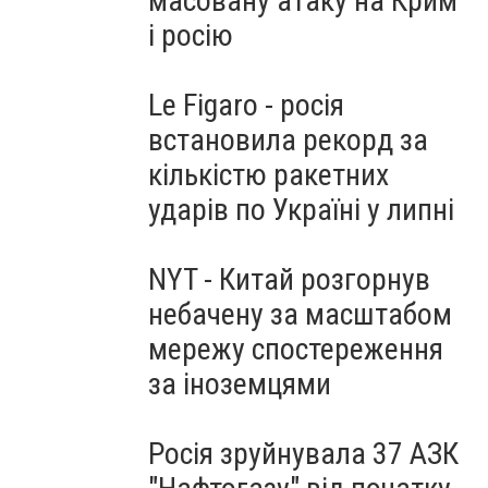
масовану атаку на Крим
і росію
Le Figaro - росія
встановила рекорд за
кількістю ракетних
ударів по Україні у липні
NYT - Китай розгорнув
небачену за масштабом
мережу спостереження
за іноземцями
Росія зруйнувала 37 АЗК