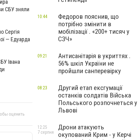
мира
ви СБУ зняли
Федоров пояснив, що
10:44
потрібно змінити в
мобілізації . «200+ тисяч у
но Сергія
СЗЧ»
кої — Едуарда
Антисанітарія в укриттях .
09:21
БУ Івана
56% шкіл України не
ди
пройшли санперевірку
Другий етап ексгумації
08:23
останків солдатів Війська
Польського розпочнеться у
Львові
тобы оценить
Дрони атакують
12:25
7 серпня
окупований Крим - у Керчі