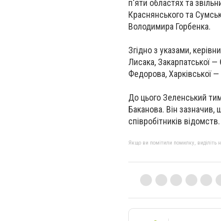
п'яти областях та звіль
Краснянського та Сумськ
Володимира Горбенка.
Згідно з указами, керів
Лисака, Закарпатської —
Федорова, Харківської —
До цього Зеленський тим
Баканова. Він зазначив,
співробітників відомств.
Якщо ви помітили помилку, виділіть нео