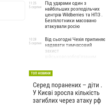
Під ударами один з
11:25
5 серпня
найбільших розподільчих
центрів Wildberries та НПЗ .
Безпілотники масовано
атакували росію
Від сьогодні Чехія припиняє
10:28
5 серпня
надавати тимчасовий
захист
військовозобов’язаним
українцям
ТОП НОВИНИ
Серед поранених – діти .
У Києві зросла кількість
загиблих через атаку рф