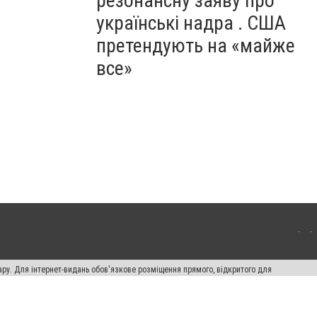
резонансну заяву про
українські надра . США
претендують на «майже
все»
ару. Для інтернет-видань обов'язкове розміщення прямого, відкритого для
лама" публікуються на правах реклами.