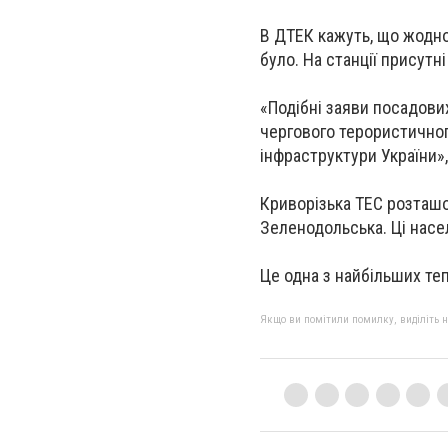
В ДТЕК кажуть, що жодно
було. На станції присутн
«Подібні заяви посадови
чергового терористичног
інфраструктури України»
Криворізька ТЕС розташов
Зеленодольська. Ці насе
Це одна з найбільших те
Якщо ви помітили помилку, виділіть нео