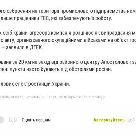
го озброєння на території промислового підприємства нема
і лише працівники ТЕС, які забезпечують її роботу.
х осіб країни-агресора компанія розцінює як виправдання 
о акту, організованого окупаційними військами на об'єкт г
, — заявили в ДТЕК.
ана за 20 км на захід від районного центру Апостолове і за
лені пункти часто бувають під обстрілами росіян.
плових електростанцій України.
бхідний текст і натисніть Ctrl + Enter, щоб повідомити про це редакцію
0,0
Оцініть першим
Авторизуйтесь
, щоб