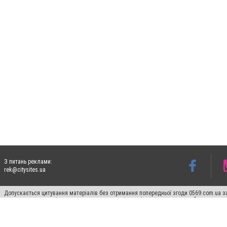
З питань реклами:
rek@citysites.ua
Допускається цитування матеріалів без отримання попередньої згоди 0569.com.ua за
пошукових систем гіперпосилання на цитовані статті не нижче другого абзацу в тек
Матеріали з плашками "Новини компаній", "Промо", "Партнерський матеріал", "Партнер