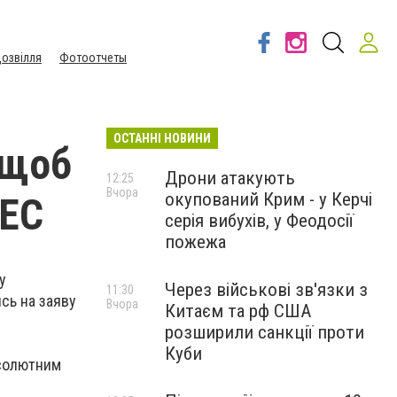
озвілля
Фотоотчеты
ОСТАННІ НОВИНИ
 щоб
Дрони атакують
12:25
Вчора
окупований Крим - у Керчі
ТЕС
серія вибухів, у Феодосії
пожежа
у
Через військові зв'язки з
11:30
сь на заяву
Вчора
Китаєм та рф США
розширили санкції проти
Куби
бсолютним