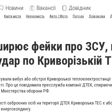
Новини
Вакансії
Довідник
Карта міста
Нерухомість
Авто / Мото
Погода
Довідкова
Д
ширює фейки про ЗСУ,
удар по Криворізькій 
сували вибух або обстріл Криворізької теплоелектростанції 
ті. Про це повідомила пресслужба компанії ДТЕК, спираючи
 Міністерства оборони РФ.
сті озброєних осіб на території ДТЕК Криворізька ТЕС є а
 енергохолдингу.