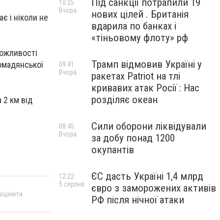
Під санкції потрапили 19
10:25
Вчора
нових цілей . Британія
є і ніколи не
вдарила по банках і
«тіньовому флоту» рф
можливості
Трамп відмовив Україні у
ромадянської
09:41
Вчора
ракетах Patriot на тлі
кривавих атак Росії : Нас
розділяє океан
 2 км від
Сили оборони ліквідували
08:45
Вчора
за добу понад 1200
окупантів
ЄС дасть Україні 1,4 млрд
12:22
5 серпня
євро з заморожених активів
 оцінити
РФ після нічної атаки