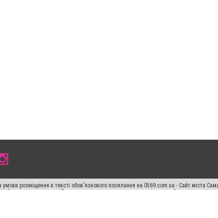
 умови розміщення в тексті обов'язкового посилання на 0569.com.ua - Сайт міста Сам
сті або в якості джерела. Порушення виняткових прав переслідується Законом.
ський спецпроєкт", "Політичні новини", "Пресреліз", "PR", "Офіційно", "Політична рек