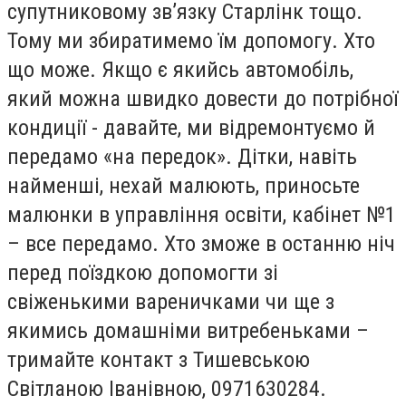
супутниковому зв’язку Старлінк тощо.
Тому ми збиратимемо їм допомогу. Хто
що може. Якщо є якийсь автомобіль,
який можна швидко довести до потрібної
кондиції - давайте, ми відремонтуємо й
передамо «на передок». Дітки, навіть
найменші, нехай малюють, приносьте
малюнки в управління освіти, кабінет №1
– все передамо. Хто зможе в останню ніч
перед поїздкою допомогти зі
свіженькими вареничками чи ще з
якимись домашніми витребеньками –
тримайте контакт з Тишевською
Світланою Іванівною, 0971630284.