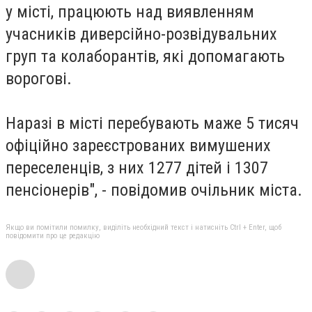
у місті, працюють над виявленням
учасників диверсійно-розвідувальних
груп та колаборантів, які допомагають
ворогові.
Наразі в місті перебувають маже 5 тисяч
офіційно зареєстрованих вимушених
переселенців, з них 1277 дітей і 1307
пенсіонерів", - повідомив очільник міста.
Якщо ви помітили помилку, виділіть необхідний текст і натисніть Ctrl + Enter, щоб
повідомити про це редакцію