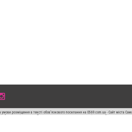
 умови розміщення в тексті обов'язкового посилання на 0569.com.ua - Сайт міста Сам
сті або в якості джерела. Порушення виняткових прав переслідується Законом.
ський спецпроєкт", "Політичні новини", "Пресреліз", "PR", "Офіційно", "Політична рек