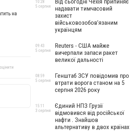
Від сьогодні Чехія припиняє
10:28
5 серпня
надавати тимчасовий
тить на
захист
військовозобов’язаним
українцям
Reuters - США майже
09:43
5 серпня
вичерпали запаси ракет
великої дальності
 оцінити
Генштаб ЗСУ повідомив про
08:59
5 серпня
втрати ворога станом на 5
серпня 2026 року
Єдиний НПЗ Грузії
15:11
3 серпня
відмовився від російської
нафти . Знайшов
альтернативу в двох країнах