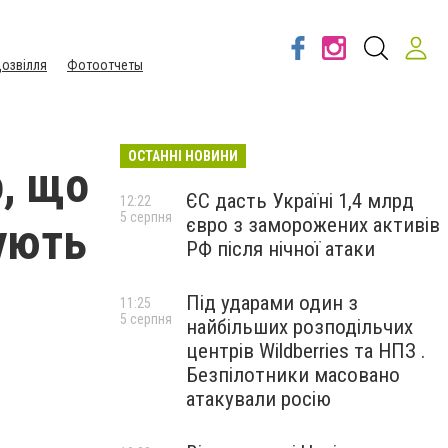
озвілля
Фотоотчеты
ОСТАННІ НОВИНИ
о, що
ЄС дасть Україні 1,4 млрд
12:22
5 серпня
євро з заморожених активів
ують
РФ після нічної атаки
Під ударами один з
11:25
5 серпня
найбільших розподільчих
центрів Wildberries та НПЗ .
Безпілотники масовано
атакували росію