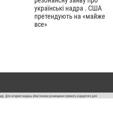
резонансну заяву про
українські надра . США
претендують на «майже
все»
ару. Для інтернет-видань обов'язкове розміщення прямого, відкритого для
лама" публікуються на правах реклами.