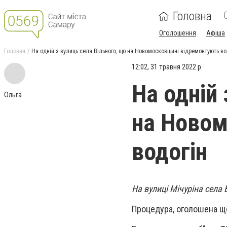
Головна
Оголошення
Афіша
Головна
На одній з вулиць села Вільного, що на Новомосковщині відремонтують во
12:02, 31 травня 2022 р.
На одній 
Ольга
на Новом
водогін
На вулиці Мічуріна села
Процедура, оголошена щ