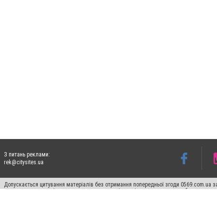
З питань реклами:
rek@citysites.ua
Допускається цитування матеріалів без отримання попередньої згоди 0569.com.ua за
пошукових систем гіперпосилання на цитовані статті не нижче другого абзацу в тек
Матеріали з плашками "Новини компаній", "Промо", "Партнерський матеріал", "Партнер