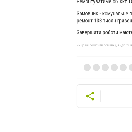
Ремонтуватиме об"єкт Т
Замовник - комунальне п
ремонт 138 тисяч гривен
Завершити роботи мають,
Якщо ви помітили помилку, виділіть нео