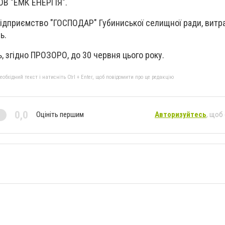
ОВ "ЕМК ЕНЕРГІЯ".
ідприємство "ГОСПОДАР" Губиниської селищної ради, витра
ь.
 згідно ПРОЗОРО, до 30 червня цього року.
бхідний текст і натисніть Ctrl + Enter, щоб повідомити про це редакцію
0,0
Оцініть першим
Авторизуйтесь
, щоб