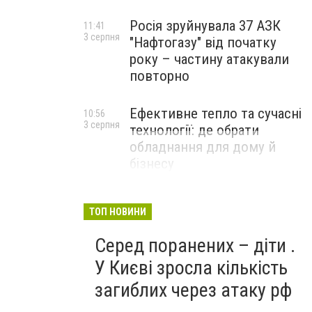
Росія зруйнувала 37 АЗК
11:41
3 серпня
"Нафтогазу" від початку
року – частину атакували
повторно
Ефективне тепло та сучасні
10:56
3 серпня
технології: де обрати
обладнання для дому й
бізнесу
НОВИНИ КОМПАНІЙ
ТОП НОВИНИ
Серед поранених – діти .
У Києві зросла кількість
загиблих через атаку рф