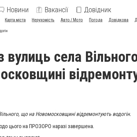
Новини
Вакансії
Довідник
Карта міста
Нерухомість
Авто / Мото
Погода
Довідкова
Д
догін
з вулиць села Вільног
осковщині відремонт
 Вільного, що на Новомосковщині відремонтують водогін.
одо цього на ПРОЗОРО наразі завершена.