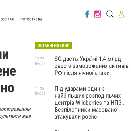
озвілля
Фотоотчеты
ОСТАННІ НОВИНИ
ли
ЄС дасть Україні 1,4 млрд
12:22
Вчора
євро з заморожених активів
ене
РФ після нічної атаки
йно
Під ударами один з
11:25
Вчора
найбільших розподільчих
центрів Wildberries та НПЗ .
пропетровщини
Безпілотники масовано
сультанти вже
атакували росію