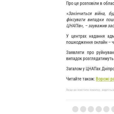
Про це розповіли в облас
«Закінчиться війна, б
фіксувати випадки пош
ЦНАПів», – зауважив за
У центрах надання адм
пошкодження онлайн – ч
Заявляти про руйнуван
випадок розглядатимуть е
Загалом у ЦНАПах Дніпро
Читайте також:
Ворожі р
Якщо ви помітили помилку, виділіть нео