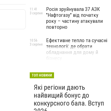
Росія зруйнувала 37 АЗК
11:41
3 серпня
"Нафтогазу" від початку
року – частину атакували
повторно
Ефективне тепло та сучасні
10:56
3 серпня
технології: де обрати
обладнання для дому й
бізнесу
НОВИНИ КОМПАНІЙ
ТОП НОВИНИ
Які регіони дають
найвищий бонус до
конкурсного бала. Вступ