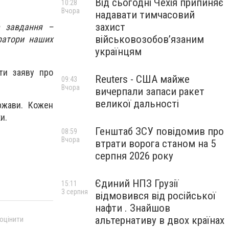
Від сьогодні Чехія припиняє
10:28
Вчора
надавати тимчасовий
захист
е завдання –
військовозобов’язаним
ратори наших
українцям
ти заяву про
Reuters - США майже
09:43
Вчора
вичерпали запаси ракет
великої дальності
ржави. Кожен
и.
Генштаб ЗСУ повідомив про
08:59
Вчора
втрати ворога станом на 5
серпня 2026 року
Єдиний НПЗ Грузії
15:11
3 серпня
відмовився від російської
нафти . Знайшов
альтернативу в двох країнах
 оцінити