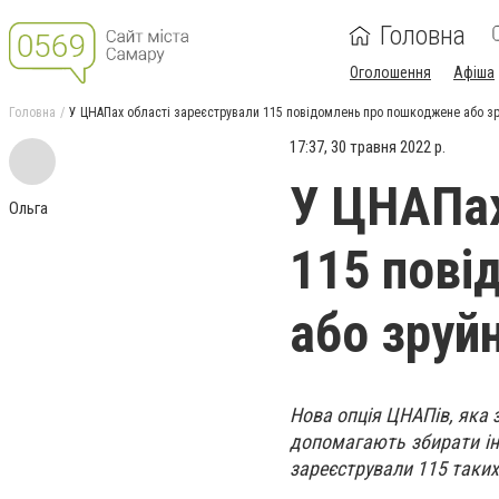
Головна
Оголошення
Афіша
Головна
У ЦНАПах області зареєстрували 115 повідомлень про пошкоджене або зр
17:37, 30 травня 2022 р.
У ЦНАПах
Ольга
115 пові
або зруй
Нова опція ЦНАПів, яка 
допомагають збирати ін
зареєстрували 115 таких