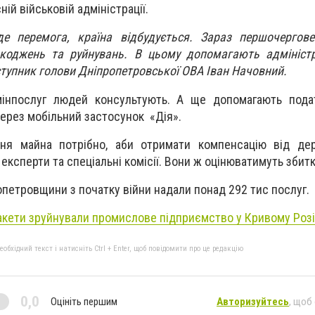
ній військовій адміністрації.
уде перемога, країна відбудується. Зараз першочергов
коджень та руйнувань. В цьому допомагають адмініст
ступник голови Дніпропетровської ОВА Іван Начовний.
інпослуг людей консультують. А ще допомагають пода
ерез мобільний застосунок «Дія».
ня майна потрібно, аби отримати компенсацію від де
ксперти та спеціальні комісії. Вони ж оцінюватимуть збитк
петровщини з початку війни надали понад 292 тис послуг.
акети зруйнували промислове підприємство у Кривому Розі
бхідний текст і натисніть Ctrl + Enter, щоб повідомити про це редакцію
0,0
Оцініть першим
Авторизуйтесь
, щоб