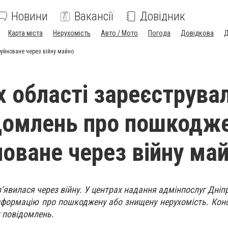
Новини
Вакансії
Довідник
Карта міста
Нерухомість
Авто / Мото
Погода
Довідкова
Д
уйноване через війну майно
 області зареєструва
домлень про пошкодж
новане через війну ма
з’явилася через війну. У центрах надання адмінпослуг Дні
формацію про пошкоджену або знищену нерухомість. Кон
 повідомлень.