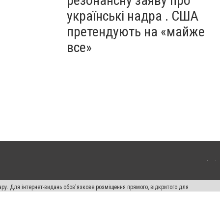
резонансну заяву про
українські надра . США
претендують на «майже
все»
ару. Для інтернет-видань обов'язкове розміщення прямого, відкритого для
лама" публікуються на правах реклами.