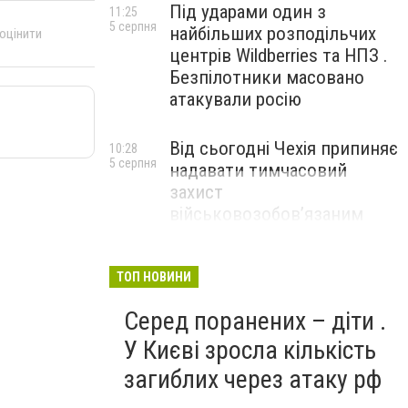
Під ударами один з
11:25
5 серпня
найбільших розподільчих
 оцінити
центрів Wildberries та НПЗ .
Безпілотники масовано
атакували росію
Від сьогодні Чехія припиняє
10:28
5 серпня
надавати тимчасовий
захист
військовозобов’язаним
українцям
ТОП НОВИНИ
Серед поранених – діти .
У Києві зросла кількість
загиблих через атаку рф