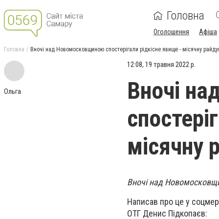
Головна
Оголошення
Афіша
Головна
Вночі над Новомосковщиною спостерігали рідкісне явище - місячну райду
12:08, 19 травня 2022 р.
Вночі н
Ольга
спостеріг
місячну 
Вночі над Новомосковщин
Написав про це у соцмер
ОТГ Денис Підкопаєв: