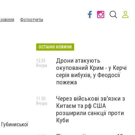
озвілля
Фотоотчеты
ОСТАННІ НОВИНИ
Дрони атакують
12:25
Вчора
окупований Крим - у Керчі
серія вибухів, у Феодосії
пожежа
Через військові зв'язки з
11:30
Вчора
Китаєм та рф США
розширили санкції проти
Куби
 Губиниської