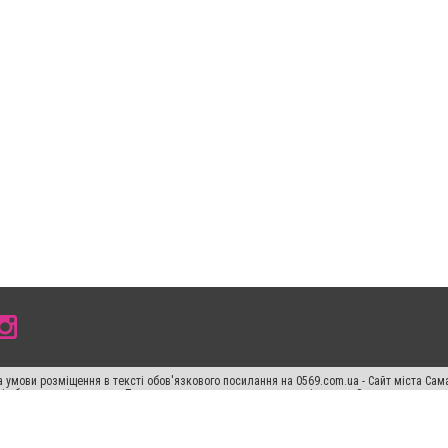
 умови розміщення в тексті обов'язкового посилання на 0569.com.ua - Сайт міста Сам
сті або в якості джерела. Порушення виняткових прав переслідується Законом.
ський спецпроєкт", "Політичні новини", "Пресреліз", "PR", "Офіційно", "Політична рек