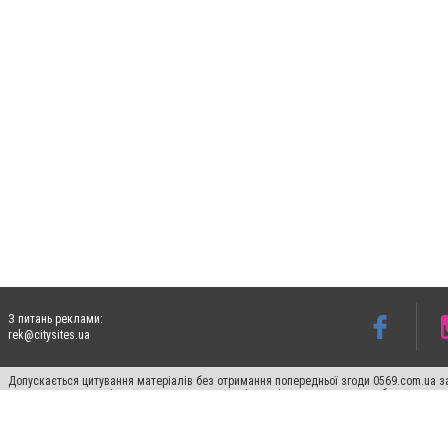
З питань реклами:
rek@citysites.ua
Допускається цитування матеріалів без отримання попередньої згоди 0569.com.ua за
пошукових систем гіперпосилання на цитовані статті не нижче другого абзацу в тек
Матеріали з плашками "Новини компаній", "Промо", "Партнерський матеріал", "Партнер