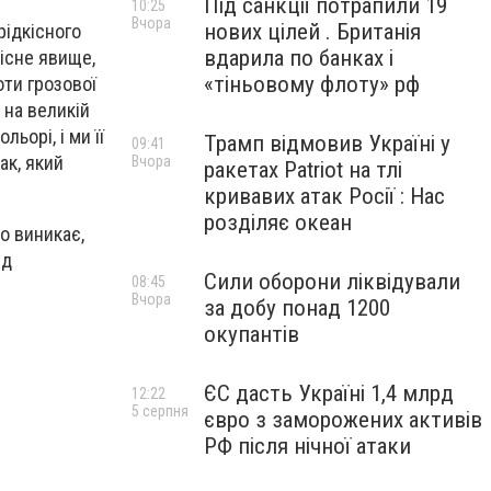
Під санкції потрапили 19
10:25
Вчора
нових цілей . Британія
рідкісного
вдарила по банках і
кісне явище,
«тіньовому флоту» рф
оти грозової
 на великій
ьорі, і ми її
Трамп відмовив Україні у
09:41
ак, який
Вчора
ракетах Patriot на тлі
кривавих атак Росії : Нас
розділяє океан
о виникає,
ід
Сили оборони ліквідували
08:45
Вчора
за добу понад 1200
окупантів
ЄС дасть Україні 1,4 млрд
12:22
5 серпня
євро з заморожених активів
РФ після нічної атаки