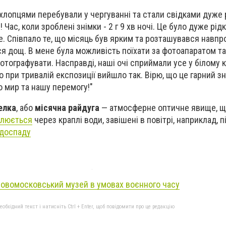
з хлопцями перебували у чергуванні та стали свідками дуже 
 Час, коли зроблені знімки - 2 г 9 хв ночі. Це було дуже рід
е. Співпало те, що місяць був ярким та розташувався навпр
ся дощ. В мене була можливість поїхати за фотоапаратом та
фотографувати. Насправді, наші очі сприймали усе у білому кол
о при тривалій експозиції вийшло так. Вірю, що це гарний зн
о мир та нашу перемогу!"
елка
, або
місячна райдуга
— атмосферне оптичне явище, щ
млюється
через краплі води, завішені в повітрі, наприклад, п
доспаду
овомосковський музей в умовах воєнного часу
бхідний текст і натисніть Ctrl + Enter, щоб повідомити про це редакцію