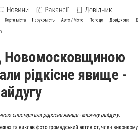
Новини
Вакансії
Довідник
Карта міста
Нерухомість
Авто / Мото
Погода
Довідкова
Д
гу
ад Новомосковщиною
али рідкісне явище -
райдугу
ою спостерігали рідкісне явище - місячну райдугу.
ежах та виклав фото громадський активіст, член виконкому