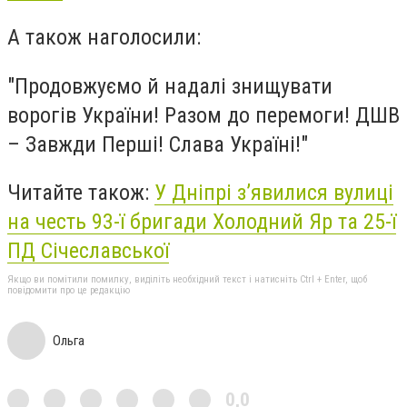
А також наголосили:
"
Продовжуємо й надалі знищувати
ворогів України!
Разом до перемоги! ДШВ
– Завжди Перші! Слава Україні!"
Читайте також:
У Дніпрі з’явилися вулиці
на честь 93-ї бригади Холодний Яр та 25-ї
ПД Січеславської
Якщо ви помітили помилку, виділіть необхідний текст і натисніть Ctrl + Enter, щоб
повідомити про це редакцію
Ольга
0,0