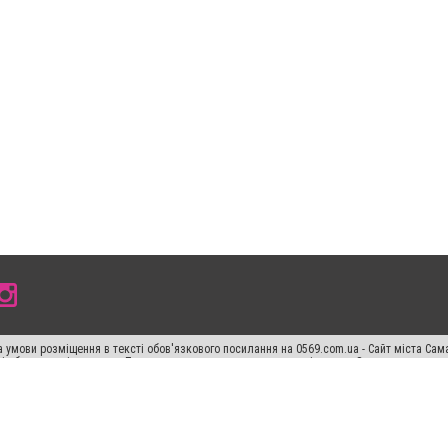
 умови розміщення в тексті обов'язкового посилання на 0569.com.ua - Сайт міста Сам
сті або в якості джерела. Порушення виняткових прав переслідується Законом.
ський спецпроєкт", "Політичні новини", "Пресреліз", "PR", "Офіційно", "Політична рек
раншиза "CitySites"
Правила класифайд
Редакційна політика
Політика конфіденційн