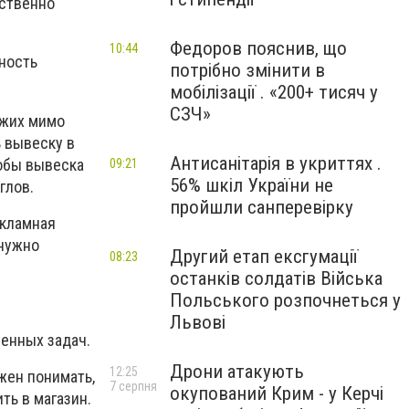
тственно
Федоров пояснив, що
10:44
ность
потрібно змінити в
мобілізації . «200+ тисяч у
СЗЧ»
ожих мимо
ь вывеску в
Антисанітарія в укриттях .
тобы вывеска
09:21
56% шкіл України не
глов.
пройшли санперевірку
екламная
 нужно
Другий етап ексгумації
08:23
останків солдатів Війська
Польського розпочнеться у
Львові
ленных задач.
Дрони атакують
12:25
жен понимать,
7 серпня
окупований Крим - у Керчі
ть в магазин.