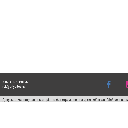
З питань реклами:
rek@citysites.ua
Допускається цитування матеріалів без отримання попередньої згоди 0569.com.ua за
пошукових систем гіперпосилання на цитовані статті не нижче другого абзацу в тек
Матеріали з плашками "Новини компаній", "Промо", "Партнерський матеріал", "Партнер
Реклама на сайті
Ф