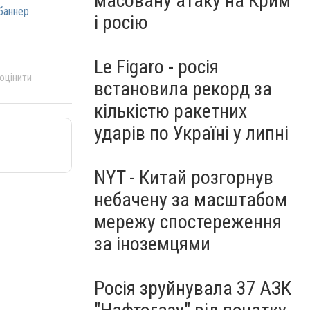
масовану атаку на Крим
баннер
і росію
Le Figaro - росія
 оцінити
встановила рекорд за
кількістю ракетних
ударів по Україні у липні
NYT - Китай розгорнув
небачену за масштабом
мережу спостереження
за іноземцями
Росія зруйнувала 37 АЗК