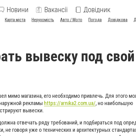
Новини
Вакансії
Довідник
Карта міста
Нерухомість
Авто / Мото
Погода
Довідкова
Д
ать вывеску под свой
ел мимо магазина, его необходимо привлечь. Для этого м
 наружной рекламы
https://arnika2.com.ua/
, но наибольшую
стрируют вывески.
 должна отвечать ряду требований, и подбираться под опр
и, не говоря уже о технических и архитектурных стандартах