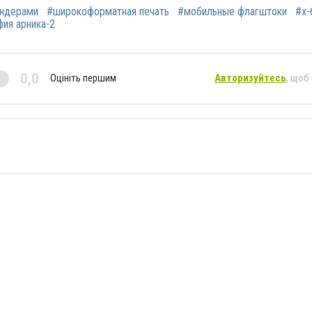
индерами
#широкоформатная печать
#мобильные флагштоки
#х-
ия арника-2
0,0
Оцініть першим
Авторизуйтесь
, щоб