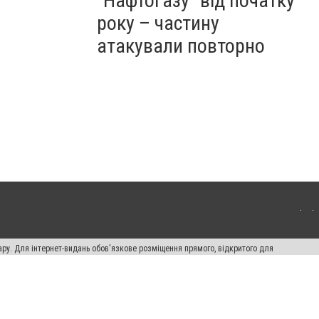
"Нафтогазу" від початку
року – частину
атакували повторно
ару. Для інтернет-видань обов'язкове розміщення прямого, відкритого для
лама" публікуються на правах реклами.
ості
Правила сайту