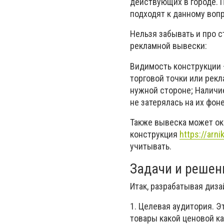
действующих в городе. 
подходят к данному вопр
Нельзя забывать и про 
рекламной вывески:
Видимость конструкции 
торговой точки или рекл
нужной стороне; Наличи
не затерялась на их фон
Также вывеска может ок
конструкция
https://arn
учитывать.
Задачи и решен
Итак, разрабатывая диза
1. Целевая аудитория. Э
товары какой ценовой ка