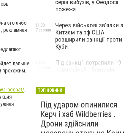
серія вибухів, у Феодосії
новь
пожежа
Она это либо
Через військові зв'язки з
11:30
т, рекламная
7 серпня
Китаєм та рф США
розширили санкції проти
Куби
редлагают
.
Під санкції потрапили 19
ойдет дальше.
10:25
7 серпня
нових цілей . Британія
м прохожим.
вдарила по банках і
«тіньовому флоту» рф
aya-pechat/
,
ТОП НОВИНИ
укция
Під ударом опинилися
ружная
Керч і хаб Wildberries .
Дрони здійснили