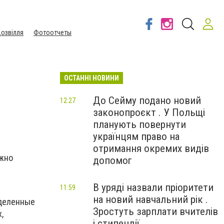
озвілля
Фотоотчеты
ОСТАННІ НОВИНИ
До Сейму подано новий
12:27
законопроєкт . У Польщі
планують повернути
українцям право на
отримання окремих видів
ожно
допомог
В уряді назвали пріоритети
11:59
на новий навчальний рік .
еделенные
Зростуть зарплати вчителів
,
і стипендії