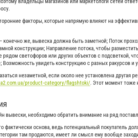
Поэтому владельцы магазинов или маркетологи сетей отве
осу.
сторонние факторы, которые напрямую влияют на эффектив
– конечно же, вывеска должна быть заметной; Поток прох
амной конструкции; Направление потока, чтобы разместит
е рядом светофоров или других объектов с подсветкой, ч
е; Возможность увидеть конструкцию с разных ракурсов и у
азаться незаметной, если около нее установлена другая р
ika2.com.ua/product-category/flagshtoki/
. Этот момент тоже
ия
йн вывески, необходимо обратить внимание на ряд постав
то фактически основа, ведь потенциальный покупатель дол
тегории там продаются, имеет ли смысл ему вообще заходи