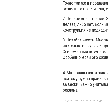
Точно так же и продавца
входящего посетителя, е
2. Первое впечатление. 
делает, либо нет. Если и
конструкция не подходит
3. Читабельность. Многи
настолько вычурные шри
Современный покупатель 
Особенно, если это ожив
4. Материалы изготовлен
поэтому нужно правильно
вывески. Важно учитыва
реклама.
Якщо ви помітили помилку, виділіть нео