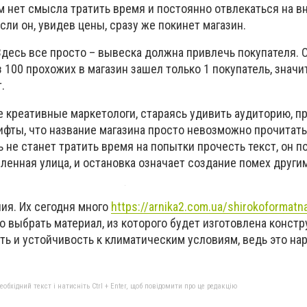
м нет смысла тратить время и постоянно отвлекаться на в
сли он, увидев цены, сразу же покинет магазин.
Здесь все просто – вывеска должна привлечь покупателя. 
з 100 прохожих в магазин зашел только 1 покупатель, значи
.
е креативные маркетологи, стараясь удивить аудиторию, п
фты, что название магазина просто невозможно прочитать
не станет тратить время на попытки прочесть текст, он п
ленная улица, и остановка означает создание помех други
ия. Их сегодня много
https://arnika2.com.ua/shirokoformatn
 выбрать материал, из которого будет изготовлена констр
ть и устойчивость к климатическим условиям, ведь это на
бхідний текст і натисніть Ctrl + Enter, щоб повідомити про це редакцію