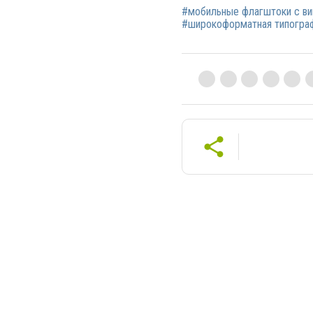
#мобильные флагштоки с в
#широкоформатная типограф