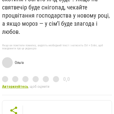
святвечір буде снігопад, чекайте
процвітання господарства у новому році,
а якщо мороз — у сім'ї буде злагода і
любов.
Якщо ви помітили помилку, виділіть необхідний текст і натисніть Ctrl + Enter, щоб
повідомити про це редакцію
Ольга
0,0
Авторизуйтесь
, щоб оцінити