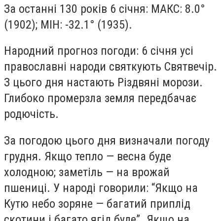
За останні 130 років 6 січня: МАКС: 8.0°
(1902); МІН: -32.1° (1935).
Народний прогноз погоди: 6 січня усі
православні народи святкують Святвечір.
З цього дня настають Різдвяні морози.
Глибоко промерзла земля передбачає
родючість.
За погодою цього дня визначали погоду
грудня. Якщо тепло — весна буде
холодною; заметіль — на врожай
пшениці. У народі говорили: “Якщо на
Кутю небо зоряне — багатий приплід
скотини і багато ягід буде”. Якщо на