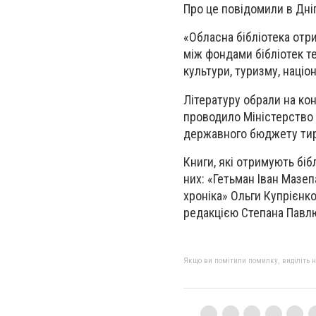
Про це повідомили в Дні
«Обласна бібліотека отри
між фондами бібліотек т
культури, туризму, націо
Літературу обрали на кон
проводило Міністерство 
державного бюджету тира
Книги, які отримують бібл
них: «Гетьман Іван Мазе
хроніка» Ольги Купрієнко 
редакцією Степана Павл
Якщо ви помітили помилку, виділіть нео