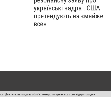
резонансну заяву про
українські надра . США
претендують на «майже
все»
ару. Для інтернет-видань обов'язкове розміщення прямого, відкритого для
лама" публікуються на правах реклами.