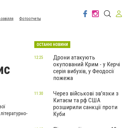
озвілля
Фотоотчеты
ОСТАННІ НОВИНИ
Дрони атакують
12:25
окупований Крим - у Керчі
ис
серія вибухів, у Феодосії
пожежа
Через військові зв'язки з
11:30
Китаєм та рф США
вої
розширили санкції проти
 літературно-
Куби