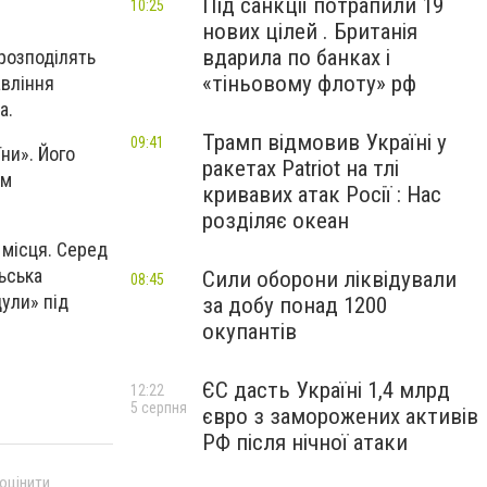
Під санкції потрапили 19
10:25
нових цілей . Британія
вдарила по банках і
 розподілять
«тіньовому флоту» рф
авління
а.
Трамп відмовив Україні у
09:41
ни». Його
ракетах Patriot на тлі
ом
кривавих атак Росії : Нас
розділяє океан
і місця. Серед
ьська
Сили оборони ліквідували
08:45
цули» під
за добу понад 1200
окупантів
ЄС дасть Україні 1,4 млрд
12:22
5 серпня
євро з заморожених активів
РФ після нічної атаки
 оцінити