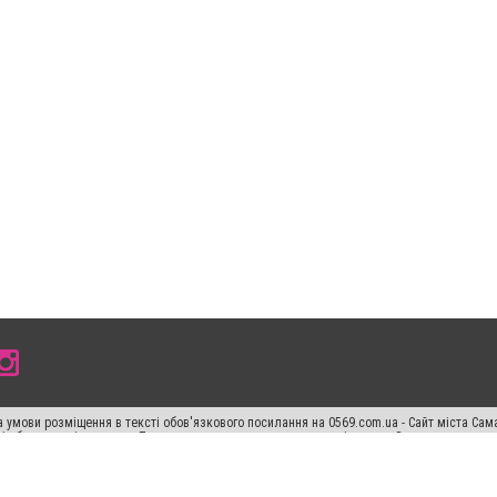
 умови розміщення в тексті обов'язкового посилання на 0569.com.ua - Сайт міста Сам
сті або в якості джерела. Порушення виняткових прав переслідується Законом.
ський спецпроєкт", "Політичні новини", "Пресреліз", "PR", "Офіційно", "Політична рек