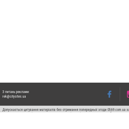
З питань реклами:
rek@citysites.ua
Допускається цитування матеріалів без отримання попередньої згоди 0569.com.ua за
пошукових систем гіперпосилання на цитовані статті не нижче другого абзацу в тек
Матеріали з плашками "Новини компаній", "Промо", "Партнерський матеріал", "Партнер