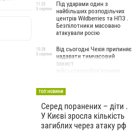
Під ударами один з
11:25
5 серпня
найбільших розподільчих
центрів Wildberries та НПЗ .
Безпілотники масовано
атакували росію
Від сьогодні Чехія припиняє
10:28
5 серпня
надавати тимчасовий
захист
військовозобов’язаним
українцям
ТОП НОВИНИ
Серед поранених – діти .
У Києві зросла кількість
загиблих через атаку рф