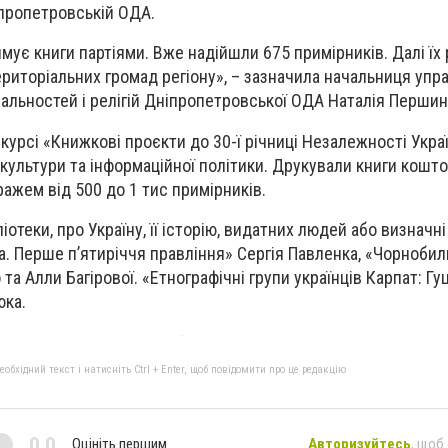
пропетровській ОДА.
мує книги партіями. Вже надійшли 675 примірників. Далі їх
ериторіальних громад регіону», – зазначила начальниця упр
нальностей і релігій Дніпропетровської ОДА Наталія Першин
курсі «Книжкові проєкти до 30-ї річниці Незалежності Украї
культури та інформаційної політики. Друкували книги кошт
жем від 500 до 1 тис примірників.
іотеки, про Україну, її історію, видатних людей або визначн
па. Перше п’ятиріччя правління» Сергія Павленка, «Чорнобил
та Алли Багірової. «Етнографічні групи українців Карпат: Гу
юка.
бхідний текст і натисніть Ctrl + Enter, щоб повідомити про це редакцію
0,0
Оцініть першим
Авторизуйтесь
, щоб