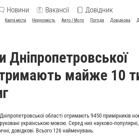
Новини
Вакансії
Довідник
Карта міста
Нерухомість
Авто / Мото
Погода
Довідкова
Д
ки Дніпропетровської
отримають майже 10 т
иг
и Дніпропетровської області отримають 9450 примірників но
друковані українською мовою. Серед них науково-популярні,
ичні, довідкові. Всього 126 найменувань.