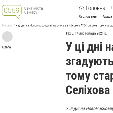
Головна
Оголошення
Афіша
Головна
У ці дні на Новомосковщині згадують загиблого в АТО три роки тому стар
13:03, 14 листопада 2021 р.
У ці дні
Ольга
згадують
тому ста
Селіхова
У ці дні на Новомосков