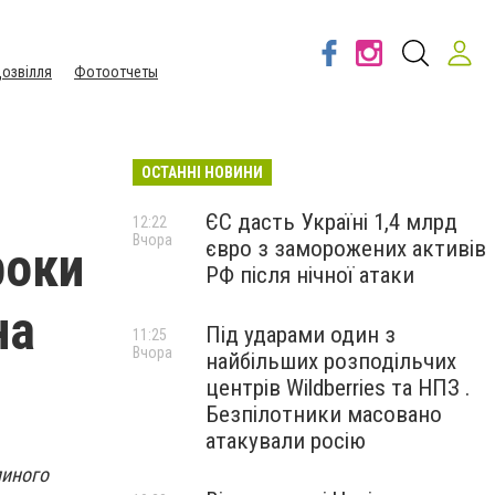
озвілля
Фотоотчеты
ОСТАННІ НОВИНИ
ЄС дасть Україні 1,4 млрд
12:22
Вчора
євро з заморожених активів
роки
РФ після нічної атаки
на
Під ударами один з
11:25
Вчора
найбільших розподільчих
центрів Wildberries та НПЗ .
Безпілотники масовано
атакували росію
пиного