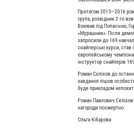
Протягом 2015—2016 рокі
група, розвідник 2-го вз
Воював під Попасною, Гор
«Мурашник». Після демобі
запросили до 169 навчал
снайперські курси, став 
європейському чемпіонат
інструктор снайперів 16
Роман Селіхов до останн
завдання пішов особисто
буде прикладом непохитн
Роман Павлович Селіхов
нагороди посмертно.
Ольга Кібарова