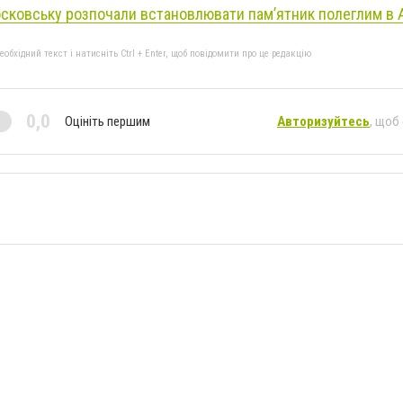
сковську розпочали встановлювати пам’ятник полеглим в
бхідний текст і натисніть Ctrl + Enter, щоб повідомити про це редакцію
0,0
Оцініть першим
Авторизуйтесь
, щоб