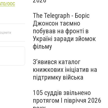
2026
 АТО/ООС
The Telegraph - Боріс
Джонсон таємно
побував на фронті в
 оцінити
Україні заради зйомок
фільму
З’явився каталог
книжкових ініціатив на
підтримку війська
105 суддів звільнено
протягом I півріччя 2026