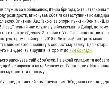
в служив за мобілізацією, 81-ша бригада, 5-та батальонна 
воду розвідроти, виконував обов'язки заступника командира
лівкою, Опитним, Авдіївкою; за опорні пункти «Зеніт», «Шах
лізації певний час служив у військкоматі в Дніпрі, по тому
ьного центру «Десна». Закінчив в Україні канадсько-литовс
інструктором снайперів. 2018 в Литві зайняв третє місце на
і з військового снайпінгу в особистому заліку. Далі- стар
9-го НЦ «Десна» вирушив на фронт до
72-ї бригади
.
ього виконував свій обов’язок. На вкрай складне та небезп
, щоб не наражати на небезпеку своїх підлеглих. Його вчи
ої мужності та героїзму.
 був представлений командуванням Об’єднаних сил до дер