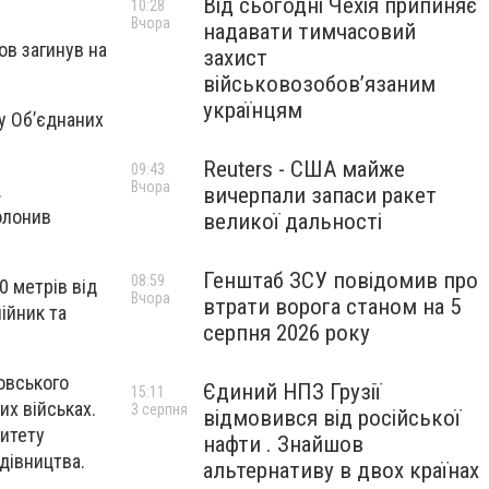
Від сьогодні Чехія припиняє
10:28
Вчора
надавати тимчасовий
ов загинув на
захист
військовозобов’язаним
українцям
у Об’єднаних
Reuters - США майже
09:43
Вчора
.
вичерпали запаси ракет
олонив
великої дальності
Генштаб ЗСУ повідомив про
08:59
0 метрів від
Вчора
втрати ворога станом на 5
ійник та
серпня 2026 року
овського
Єдиний НПЗ Грузії
15:11
их військах.
3 серпня
відмовився від російської
ситету
нафти . Знайшов
удівництва.
альтернативу в двох країнах