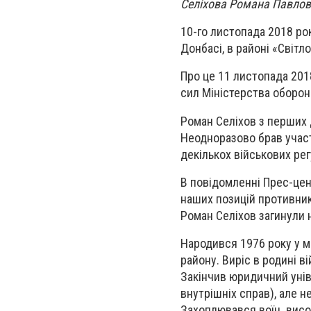
Селіхова Романа Павлов
10-го листопада 2018 ро
Донбасі, в районі «Світл
Про це 11 листопада 201
сил Міністерства оборон
Роман Селіхов з перших 
Неодноразово брав участ
декількох військових рег
В повідомленні Прес-цен
наших позицій противник 
Роман Селіхов загинули н
Народився 1976 року у 
району. Виріс в родині в
Закінчив юридичний унів
внутрішніх справ), але н
Захоплювався воїн висо