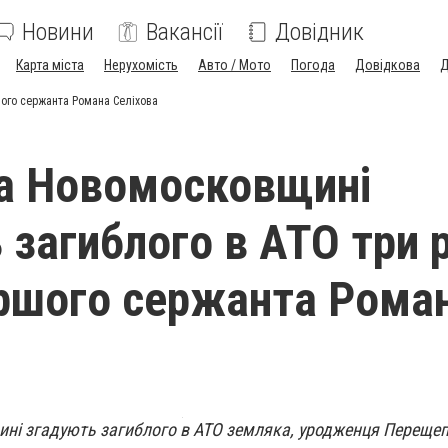
Новини
Вакансії
Довідник
Карта міста
Нерухомість
Авто / Мото
Погода
Довідкова
Д
шого сержанта Романа Селіхова
 на Новомосковщині
 загиблого в АТО три 
ршого сержанта Рома
щині згадують загиблого в АТО земляка, уродженця Переще