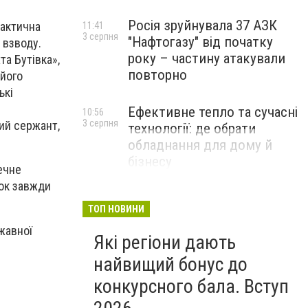
Росія зруйнувала 37 АЗК
тактична
11:41
3 серпня
"Нафтогазу" від початку
 взводу.
року – частину атакували
та Бутівка»,
повторно
 його
ькі
Ефективне тепло та сучасні
10:56
3 серпня
ший сержант,
технології: де обрати
обладнання для дому й
бізнесу
ечне
НОВИНИ КОМПАНІЙ
нок завжди
ТОП НОВИНИ
жавної
Які регіони дають
найвищий бонус до
конкурсного бала. Вступ