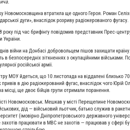
ича.
ку Новомосковщина втратила ще одного Героя. Роман Селіх
одарської дуги», внаслідок розриву радіокерованого фугасу.
8 року під час брифінгу повідомив представник Прес-центр
и України.
днів війни на Донбасі добровольцем пішов захищати країну
ь в безпосередніх зіткненнях з окупаційними військами. П
улярної російської армії.
тру МОУ йдеться, що 10 листопада на віддалені близько 70
привів в дію радіокерований фугас, внаслідок чого Юрій Ол
а місці, ще двоє бійців групи отримали поранення.
місті Новомосковськ. Мешкав у місті Перещепине Новомоск
ійськових, дід — військовий льотчик, батько служив в ракетн
ерситет (імовірно Дніпропетровського державного універ
е захотів працювати в МВС не захотів — працював у сфері б
коточною стрільбою.