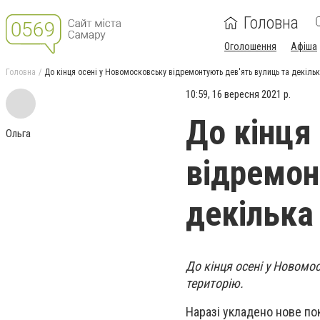
Головна
Оголошення
Афіша
Головна
До кінця осені у Новомосковську відремонтують дев'ять вулиць та декільк
10:59, 16 вересня 2021 р.
До кінця
Ольга
відремон
декілька
До кінця осені у Новомо
територію.
Наразі укладено нове по