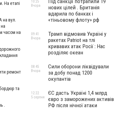
Під санкції потрапили 19
10:25
. На етапі
Вчора
нових цілей . Британія
вдарила по банках і
«тіньовому флоту» рф
 на вул.
 на
м часом на
Трамп відмовив Україні у
09:41
Вчора
ракетах Patriot на тлі
кривавих атак Росії : Нас
 дорожного
розділяє океан
укладання
Сили оборони ліквідували
08:45
Вчора
ити ремонт
за добу понад 1200
окупантів
 бордюр та
ЄС дасть Україні 1,4 млрд
12:22
5 серпня
євро з заморожених активів
РФ після нічної атаки
ь .