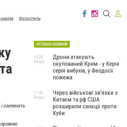
озвілля
Фотоотчеты
ОСТАННІ НОВИНИ
ку
Дрони атакують
12:25
Вчора
окупований Крим - у Керчі
та
серія вибухів, у Феодосії
пожежа
Через військові зв'язки з
11:30
Вчора
Китаєм та рф США
 і озеленять
розширили санкції проти
Куби
 дорожню