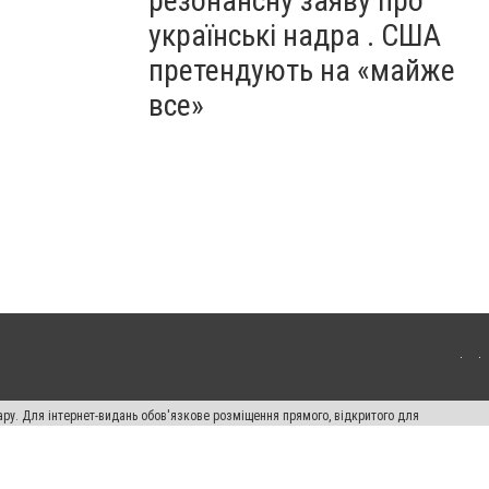
резонансну заяву про
українські надра . США
претендують на «майже
все»
ару. Для інтернет-видань обов'язкове розміщення прямого, відкритого для
лама" публікуються на правах реклами.