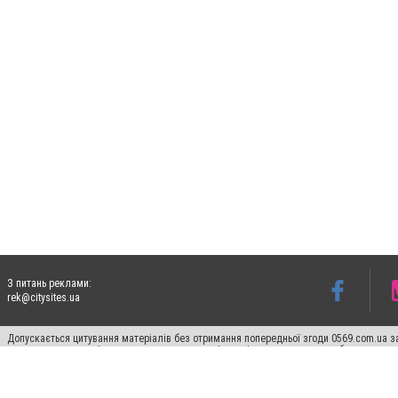
З питань реклами:
rek@citysites.ua
Допускається цитування матеріалів без отримання попередньої згоди 0569.com.ua за
пошукових систем гіперпосилання на цитовані статті не нижче другого абзацу в тек
Матеріали з плашками "Новини компаній", "Промо", "Партнерський матеріал", "Партнер