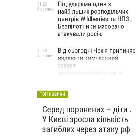
Під ударами один з
11:25
5 серпня
найбільших розподільчих
центрів Wildberries та НПЗ .
Безпілотники масовано
атакували росію
Від сьогодні Чехія припиняє
10:28
5 серпня
надавати тимчасовий
захист
військовозобов’язаним
українцям
ТОП НОВИНИ
Серед поранених – діти .
У Києві зросла кількість
загиблих через атаку рф