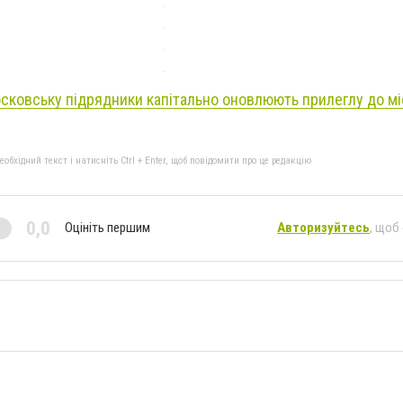
ковську підрядники капітально оновлюють прилеглу до мі
бхідний текст і натисніть Ctrl + Enter, щоб повідомити про це редакцію
0,0
Оцініть першим
Авторизуйтесь
, щоб