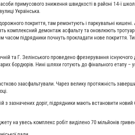
засоби примусового зниження швидкості в районі 14-ї школи
вулиці Українська.
дорожного покриття, там ремонтують і паркувальні кишені. А
ть комплексний демонтаж асфальту та оновлюють тротуар
м часом підрядники почнуть прокладати нове покриття. Ти
очній та Г. Зелінського проведено фрезерування існуючого
арих бордюрів. Нині шляхи готують до фінального етапу – 
астково заасфальтували. Чарез велику протяжність заверш
оці.
ній з зазначених доріг, підрядники мають встановити новий
жету на увесь комплекс робіт виділено 70 мільйонів гривен
міської ради