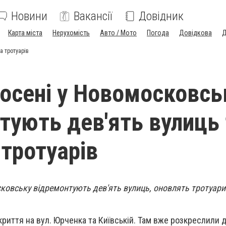
Новини
Вакансії
Довідник
Карта міста
Нерухомість
Авто / Мото
Погода
Довідкова
Д
а тротуарів
 осені у Новомосковсь
тують дев'ять вулиць 
 тротуарів
сковську відремонтують дев'ять вулиць, оновлять тротуари
криття на вул. Юрченка та Київській. Там вже розкреслили