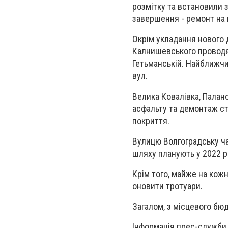
розмітку та встановили 
завершення - ремонт на 
Окрім укладання нового 
Калнишевського проводя
Гетьманській. Найближчи
вул.
Велика Ковалівка, Палан
асфальту та демонтаж ст
покриття.
Вулицю Волгоградську ч
шляху планують у 2022 р
Крім того, майже на кож
оновити тротуари.
Загалом, з місцевого бюд
Інформація прес-служби 