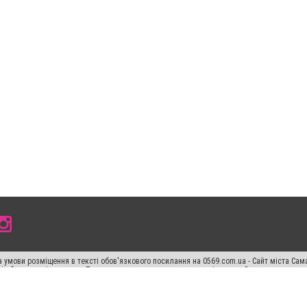
 умови розміщення в тексті обов'язкового посилання на 0569.com.ua - Сайт міста Сам
сті або в якості джерела. Порушення виняткових прав переслідується Законом.
ський спецпроєкт", "Політичні новини", "Пресреліз", "PR", "Офіційно", "Політична рек