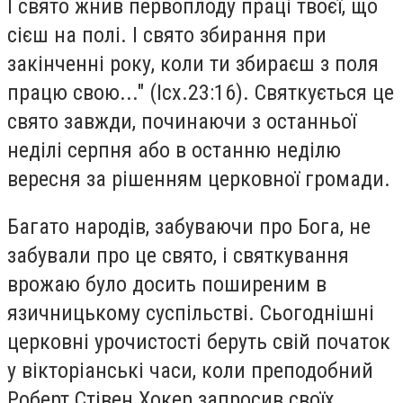
І свято жнив первоплоду праці твоєї, що
сієш на полі. І свято збирання при
закінченні року, коли ти збираєш з поля
працю свою..." (Ісх.23:16). Святкується це
свято завжди, починаючи з останньої
неділі серпня або в останню неділю
вересня за рішенням церковної громади.
Багато народів, забуваючи про Бога, не
забували про це свято, і святкування
врожаю було досить поширеним в
язичницькому суспільстві. Сьогоднішні
церковні урочистості беруть свій початок
у вікторіанські часи, коли преподобний
Роберт Стівен Хокер запросив своїх