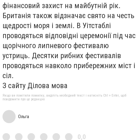
фінансовий захист на майбутній рік.
Британія також відзначає свято на честь
щедрості моря і землі. В Уітстаблі
проводяться відповідні церемонії під час
щорічного липневого фестивалю
устриць. Десятки рибних фестивалів
проводяться навколо прибережних міст і
сіл.
З сайту Ділова мова
Якщо ви помітили помилку, виділіть необхідний текст і натисніть Ctrl + Enter, щоб
повідомити про це редакцію
Ольга
0,0