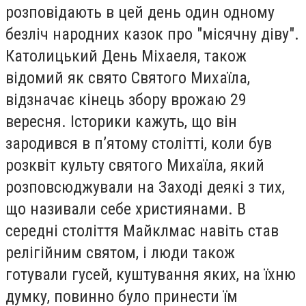
розповідають в цей день один одному
безліч народних казок про "місячну діву".
Католицький День Міхаеля, також
відомий як свято Святого Михаїла,
відзначає кінець збору врожаю 29
вересня. Історики кажуть, що він
зародився в п’ятому столітті, коли був
розквіт культу святого Михаїла, який
розповсюджували на Заході деякі з тих,
що називали себе християнами. В
середні століття Майклмас навіть став
релігійним святом, і люди також
готували гусей, куштування яких, на їхню
думку, повинно було принести їм