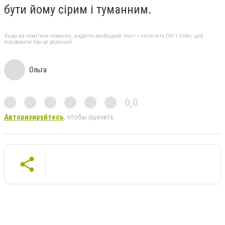
бути йому сірим і туманним.
Якщо ви помітили помилку, виділіть необхідний текст і натисніть Ctrl + Enter, щоб
повідомити про це редакцію
Ольга
0,0
Авторизируйтесь
, чтобы оценить