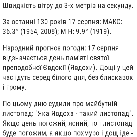
Швидкість вітру до 3-х метрів на секунду.
За останні 130 років 17 серпня: МАКС:
36.3° (1954, 2008); МІН: 9.9° (1919).
Народний прогноз погоди: 17 серпня
відзначається день пам'яті святої
преподобної Євдокії (Явдохи). Дощі у цей
час ідуть серед білого дня, без блискавок
і грому.
По цьому дню судили про майбутній
листопад: "Яка Явдоха - такий листопад".
Якщо день погожий, ясний, то і листопад
буде погожим, а якщо похмуро і дощ іде -