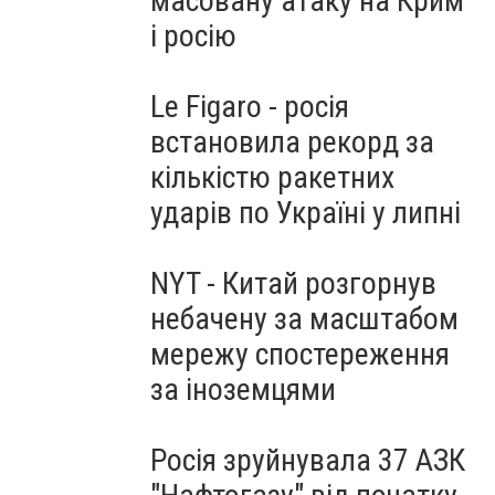
масовану атаку на Крим
і росію
Le Figaro - росія
встановила рекорд за
кількістю ракетних
ударів по Україні у липні
NYT - Китай розгорнув
небачену за масштабом
мережу спостереження
за іноземцями
Росія зруйнувала 37 АЗК