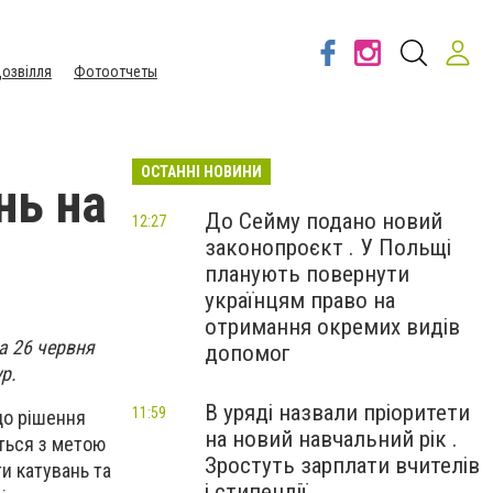
озвілля
Фотоотчеты
ОСТАННІ НОВИНИ
нь на
До Сейму подано новий
12:27
законопроєкт . У Польщі
планують повернути
українцям право на
отримання окремих видів
а 26 червня
допомог
р.
В уряді назвали пріоритети
11:59
до рішення
на новий навчальний рік .
ться з метою
Зростуть зарплати вчителів
и катувань та
і стипендії