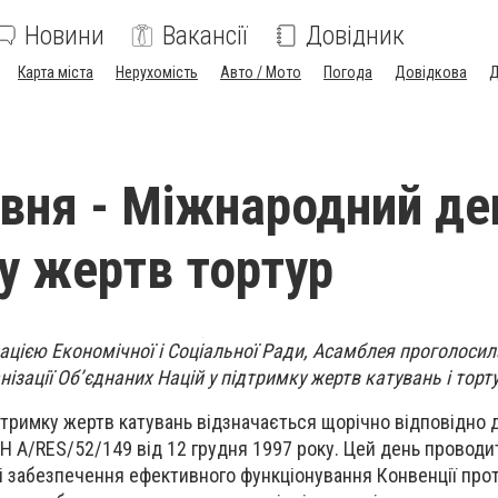
Новини
Вакансії
Довідник
Карта міста
Нерухомість
Авто / Мото
Погода
Довідкова
Д
рвня - Міжнародний де
у жертв тортур
ацією Економічної і Соціальної Ради, Асамблея проголосил
зації Об’єднаних Націй у підтримку жертв катувань і торту
тримку жертв катувань відзначається щорічно відповідно 
Н A/RES/52/149 від 12 грудня 1997 року. Цей день проводи
і забезпечення ефективного функціонування Конвенції прот