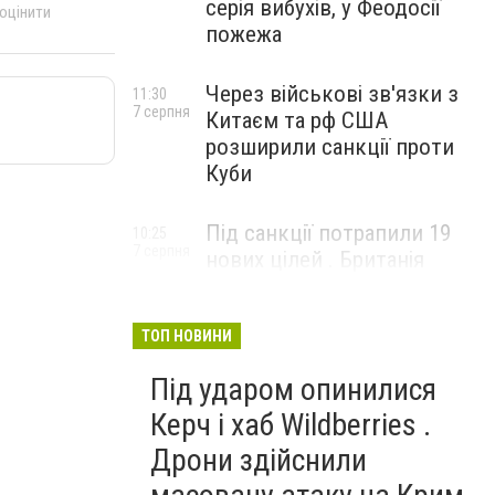
серія вибухів, у Феодосії
 оцінити
пожежа
Через військові зв'язки з
11:30
7 серпня
Китаєм та рф США
розширили санкції проти
Куби
Під санкції потрапили 19
10:25
7 серпня
нових цілей . Британія
вдарила по банках і
«тіньовому флоту» рф
ТОП НОВИНИ
Під ударом опинилися
Керч і хаб Wildberries .
Дрони здійснили