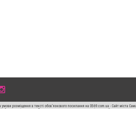
 умови розміщення в тексті обов'язкового посилання на 0569.com.ua - Сайт міста Сам
сті або в якості джерела. Порушення виняткових прав переслідується Законом.
ський спецпроєкт", "Політичні новини", "Пресреліз", "PR", "Офіційно", "Політична рек
раншиза "CitySites"
Правила класифайд
Редакційна політика
Політика конфіденційн