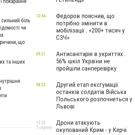
 і покарання
Федоров пояснив, що
10:44
 сильний біль
потрібно змінити в
відомості чи
мобілізації . «200+ тисяч у
на
СЗЧ»
причини, що
Антисанітарія в укриттях .
09:21
56% шкіл України не
их та інших
пройшли санперевірку
внутрішня
Другий етап ексгумації
08:23
и
останків солдатів Війська
ити
Польського розпочнеться у
Львові
Дрони атакують
12:25
7 серпня
окупований Крим - у Керчі