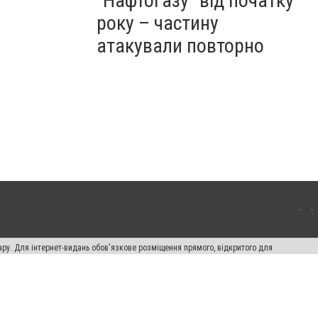
"Нафтогазу" від початку
року – частину
атакували повторно
ару. Для інтернет-видань обов'язкове розміщення прямого, відкритого для
лама" публікуються на правах реклами.
ості
Правила сайту