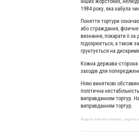
інших жорстоких, нелюдс
1984 року, яка набула чи
Поняття тортури означає
або страждання, фізичне 
визнання, покарати її за 
підозрюється, а також за
грунтується на дискримін
Кожна держава-сторона в
заходів для попередження
Ніякі виняткові обставин
політична нестабільніст
виправданням тортур. Н
виправданням тортур.
Якщо ви помітили помилку, виділіть нео