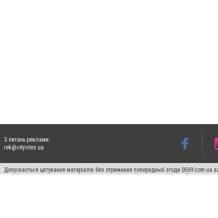
З питань реклами:
rek@citysites.ua
Допускається цитування матеріалів без отримання попередньої згоди 0569.com.ua за
пошукових систем гіперпосилання на цитовані статті не нижче другого абзацу в тек
Матеріали з плашками "Новини компаній", "Промо", "Партнерський матеріал", "Партнер
Реклама на сайті
Ф