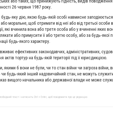
ьких або таких, що принижують гідність, видів поводження
нності 26 червня 1987 року.
 будь-яку дію, якою будь-якій особі навмисне заподіюється
або моральне, щоб отримати від неї або від третьої особи 
дії, які вчинила вона або третя особа або у вчиненні яких во
лякати або примусити її або третю особу, або за будь-якої 
ації будь-якого характеру.
живає ефективних законодавчих, адміністративних, судов
 актів тортур на будь-якій території під її юрисдикцією.
и, якими б вони не були, чи то стан війни чи загроза війни, 
ь чи будь-який інший надзвичайний стан, не можуть служит
аказ вищого начальника або державної влади не може служ
бхідний текст і натисніть Ctrl + Enter, щоб повідомити про це редакцію