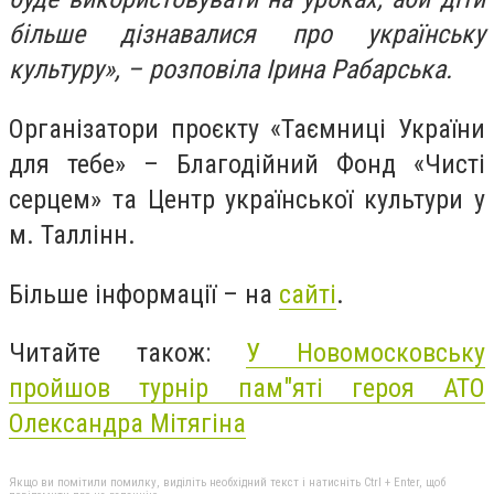
більше дізнавалися про українську
культуру», – розповіла Ірина Рабарська.
Організатори проєкту «Таємниці України
для тебе» – Благодійний Фонд «Чисті
серцем» та Центр української культури у
м. Таллінн.
Більше інформації – на
сайті
.
Читайте також:
У Новомосковську
пройшов турнір пам"яті героя АТО
Олександра Мітягіна
Якщо ви помітили помилку, виділіть необхідний текст і натисніть Ctrl + Enter, щоб