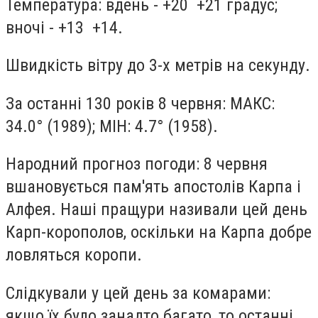
Температура: вдень - +20 +21 градус;
вночі - +13 +14.
Швидкість вітру до 3-х метрів на секунду.
За останні 130 років 8 червня: МАКС:
34.0° (1989); МІН: 4.7° (1958).
Народний прогноз погоди: 8 червня
вшановується пам'ять апостолів Карпа і
Алфея. Наші пращури називали цей день
Карп-корополов, оскільки на Карпа добре
ловляться коропи.
Слідкували у цей день за комарами:
якщо їх було занадто багато, то останні