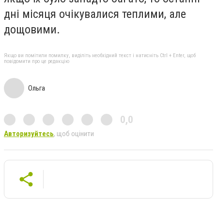
дні місяця очікувалися теплими, але
дощовими.
Якщо ви помітили помилку, виділіть необхідний текст і натисніть Ctrl + Enter, щоб
повідомити про це редакцію
Ольга
0,0
Авторизуйтесь
, щоб оцінити