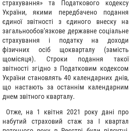
страхування» та Податкового кодексу
України, якими передбачено подання
єдиної звітності з єдиного внеску на
загальнообов’язкове державне соціальне
страхування і податку на доходи
фізичних осіб щокварталу (замість
щомісяця). Строки подання такої
звітності згідно з Податковим кодексом
України становлять 40 календарних днів,
що настають за останнім календарним
днем звітного кварталу.
Отже, на 1 квітня 2021 року дані про
набутий страховий стаж за І квартал
поточного року в Реєстрі були відсутні,