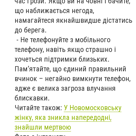
час грози. Якщо ви на човні і бачите,
що наближається негода,
намагайтеся якнайшвидше дістатись
до берега.
- Не телефонуйте з мобільного
телефону, навіть якщо страшно і
хочеться підтримки близьких.
Пам’ятайте, що єдиний правильний
вчинок – негайно вимкнути телефон,
адже є велика загроза влучання
блискавки.
Читайте також:
У Новомосковську
жінку, яка зникла напередодні,
знайшли мертвою