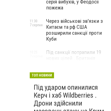
серія вибухів, у Феодосії
пожежа
Через військові зв'язки з
11:30
7 серпня
Китаєм та рф США
розширили санкції проти
Куби
Під санкції потрапили 19
10:25
7 серпня
нових цілей . Британія
вдарила по банках і
«тіньовому флоту» рф
ТОП НОВИНИ
Під ударом опинилися
Керч і хаб Wildberries .
Дрони здійснили