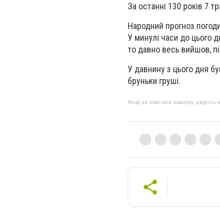
За останні 130 років 7 тр
Народний прогноз погоди
У минулі часи до цього д
то давно весь вийшов, пі
У давнину з цього дня бу
бруньки груші.
Якщо ви помітили помилку, виділіть нео