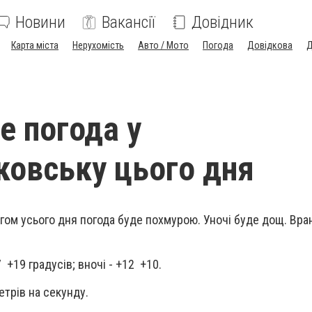
Новини
Вакансії
Довідник
Карта міста
Нерухомість
Авто / Мото
Погода
Довідкова
Д
е погода у
овську цього дня
ом усього дня погода буде похмурою. Уночі буде дощ. Вран
 +19 градусів; вночі - +12 +10.
етрів на секунду.