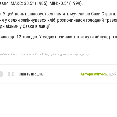
авня: МАКС: 30.5° (1985); МІН: -0.5° (1999).
: У цей день вшановується пам'ять мучеників Сави Стратила
ня у селян закінчувався хліб, розпочинався голодний травень
ди візьми у Савки в лавці".
вало ще 12 холодів. У садах починають квітнути яблуні, ро
бхідний текст і натисніть Ctrl + Enter, щоб повідомити про це редакцію
0,0
Оцініть першим
Авторизуйтесь
, щоб