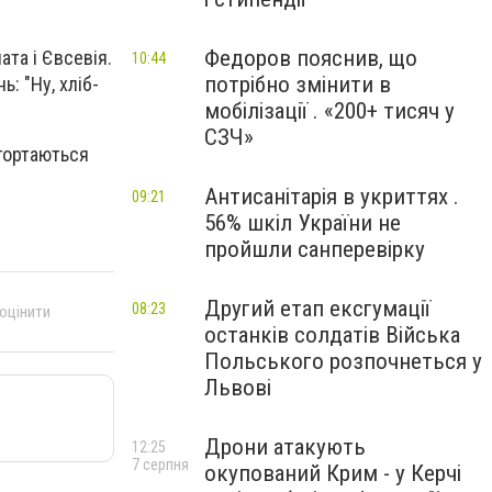
Федоров пояснив, що
та і Євсевія.
10:44
потрібно змінити в
: "Ну, хліб-
мобілізації . «200+ тисяч у
СЗЧ»
згортаються
Антисанітарія в укриттях .
09:21
56% шкіл України не
пройшли санперевірку
Другий етап ексгумації
08:23
 оцінити
останків солдатів Війська
Польського розпочнеться у
Львові
Дрони атакують
12:25
7 серпня
окупований Крим - у Керчі