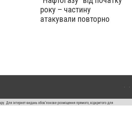
"Нафтогазу" від початку
року – частину
атакували повторно
ару. Для інтернет-видань обов'язкове розміщення прямого, відкритого для
лама" публікуються на правах реклами.
ості
Правила сайту