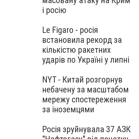
масовану атаку на Крим
і росію
Le Figaro - росія
встановила рекорд за
кількістю ракетних
ударів по Україні у липні
NYT - Китай розгорнув
небачену за масштабом
мережу спостереження
за іноземцями
Росія зруйнувала 37 АЗК