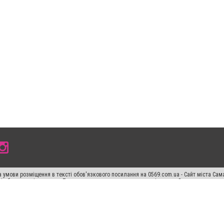
 умови розміщення в тексті обов'язкового посилання на 0569.com.ua - Сайт міста Сам
сті або в якості джерела. Порушення виняткових прав переслідується Законом.
ський спецпроєкт", "Політичні новини", "Пресреліз", "PR", "Офіційно", "Політична рек
раншиза "CitySites"
Правила класифайд
Редакційна політика
Політика конфіденційн