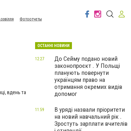
озвілля
Фотоотчеты
ОСТАННІ НОВИНИ
До Сейму подано новий
12:27
законопроєкт . У Польщі
планують повернути
українцям право на
отримання окремих видів
ці, вдень та
допомог
В уряді назвали пріоритети
11:59
на новий навчальний рік .
Зростуть зарплати вчителів
і стипендії