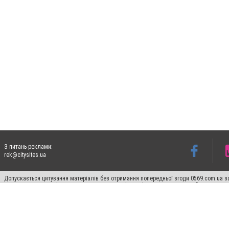
З питань реклами:
rek@citysites.ua
Допускається цитування матеріалів без отримання попередньої згоди 0569.com.ua за
пошукових систем гіперпосилання на цитовані статті не нижче другого абзацу в тек
Матеріали з плашками "Новини компаній", "Промо", "Партнерський матеріал", "Партнер
Реклама на сайті
Ф