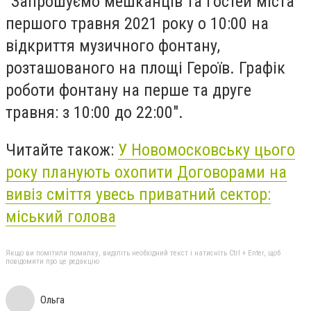
"Запрошуємо мешканців та гостей міста
першого травня 2021 року о 10:00 на
відкриття музичного фонтану,
розташованого на площі Героїв. Графік
роботи фонтану на перше та друге
травня: з 10:00 до 22:00".
Читайте також:
У Новомосковську цього
року планують охопити Договорами на
вивіз сміття увесь приватний сектор:
міський голова
Якщо ви помітили помилку, виділіть необхідний текст і натисніть Ctrl + Enter, щоб
повідомити про це редакцію
Ольга