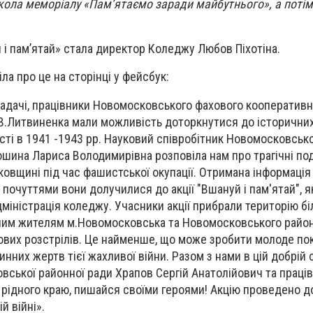
кола меморіалу «Пам’ятаємо заради майбутнього», а поті
й і пам’ятай» стала директор Коледжу Любов Піхотіна.
ла про це на сторінці у фейсбук:
ладачі, працівники Новомосковського фахового кооператив
.В.Литвиненка мали можливість доторкнутися до історичних 
сті в 1941 -1943 рр. Науковий співробітник Новомосковсько
шина Лариса Володимирівна розповіла нам про трагічні події
овщині під час фашистської окупації. Отримана інформація
почуттями вони долучилися до акції "Вшануй і пам'ятай", я
дміністрація коледжу. Учасники акції прибрали територію б
ним жителям м.Новомосковська та Новомосковського район
ових розстрілів. Це найменше, що може зробити молоде по
нних жертв тієї жахливої війни. Разом з нами в цій добрій 
вської районної ради Храпов Сергій Анатолійович та праці
 рідного краю, пишайся своїми героями! Акцію проведено до
й війні».