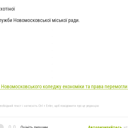
хотіної
лужби Новомосковської міської ради.
 Новомосковського коледжу економіки та права перемогли
бхідний текст і натисніть Ctrl + Enter, щоб повідомити про це редакцію
0,0
Оцініть першим
Авторизируйтесь
, ч