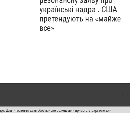
резонансну заяву про
українські надра . США
претендують на «майже
все»
ару. Для інтернет-видань обов'язкове розміщення прямого, відкритого для
лама" публікуються на правах реклами.