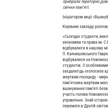
прибрали територію дов
свічки пам’яті.
Ініціатором акції «Вшану
Керівник закладу розпові
«Сьогодні студенти, вик
економіки та права ім. С
відбувалися в нашому мі
П. Калнишевського Гаврю
відбувалися на Новомоск
студентів. З особливими 
заздалегідь оголосила а
жертвам геноциду - мир
пам'ятника жертвам мас
вшанування пам'яті безви
участь голова Новомоско
управління. Знай історію
перемоги в Другій світові