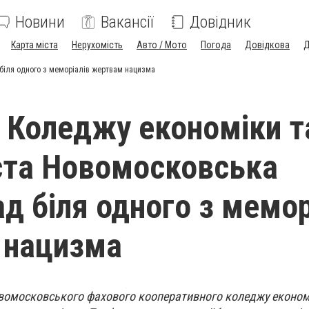
Новини
Вакансії
Довідник
Карта міста
Нерухомість
Авто / Мото
Погода
Довідкова
Д
біля одного з меморіалів жертвам нацизма
 Коледжу економіки т
ста Новомосковська
ад біля одного з мемор
 нацизма
овомосковського фахового кооперативного коледжу економі