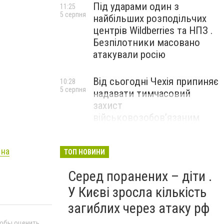
Під ударами один з
11:25
5 серпня
найбільших розподільчих
центрів Wildberries та НПЗ .
Безпілотники масовано
атакували росію
Від сьогодні Чехія припиняє
10:28
5 серпня
надавати тимчасовий
захист
військовозобов’язаним
українцям
 на
ТОП НОВИНИ
Серед поранених – діти .
У Києві зросла кількість
загиблих через атаку рф
тобы оценить