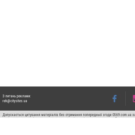
З питань реклами:
rek@citysites.ua
Допускається цитування матеріалів без отримання попередньої згоди 0569.com.ua за
пошукових систем гіперпосилання на цитовані статті не нижче другого абзацу в тек
Матеріали з плашками "Новини компаній", "Промо", "Партнерський матеріал", "Партнер