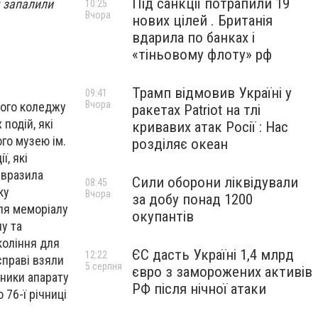
Під санкції потрапили 19
м запалили
10:25
Вчора
нових цілей . Британія
вдарила по банках і
«тіньовому флоту» рф
Трамп відмовив Україні у
09:41
Вчора
ного коледжу
ракетах Patriot на тлі
подій, які
кривавих атак Росії : Нас
го музею ім.
розділяє океан
, які
 вразила
Сили оборони ліквідували
08:45
ку
Вчора
за добу понад 1200
іля меморіалу
окупантів
у та
коління для
ЄС дасть Україні 1,4 млрд
12:22
справі взяли
5 серпня
євро з заморожених активів
вники апарату
РФ після нічної атаки
 76-ї річниці