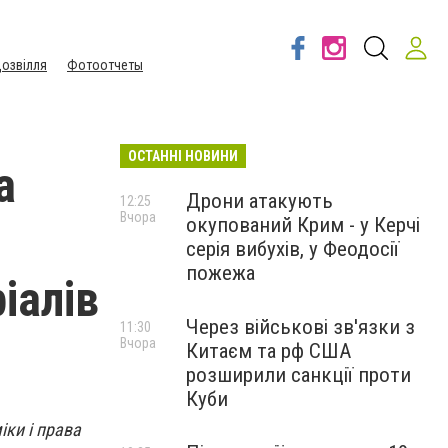
озвілля
Фотоотчеты
ОСТАННІ НОВИНИ
а
Дрони атакують
12:25
Вчора
окупований Крим - у Керчі
серія вибухів, у Феодосії
пожежа
іалів
Через військові зв'язки з
11:30
Вчора
Китаєм та рф США
розширили санкції проти
Куби
ки і права