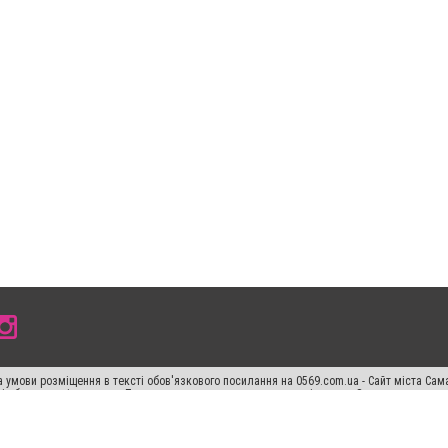
 умови розміщення в тексті обов'язкового посилання на 0569.com.ua - Сайт міста Сам
сті або в якості джерела. Порушення виняткових прав переслідується Законом.
ський спецпроєкт", "Політичні новини", "Пресреліз", "PR", "Офіційно", "Політична рек