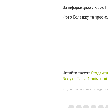
За інформацією Любов Пі
Фото Коледжу та прес-с
Читайте також:
Студенти
Всеукраїнській олімпіаді
Якщо ви помітили помилку, виділіть нео