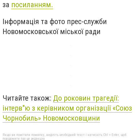
за
посиланням.
Інформація та фото прес-служби
Новомосковської міської ради
Читайте також:
До роковин трагедії:
інтерв"ю з керівником організації «Союз
Чорнобиль» Новомосковщини
Якщо ви помітили помилку, виділіть необхідний текст і натисніть Ctrl + Enter, щоб
повідомити про це редакцію