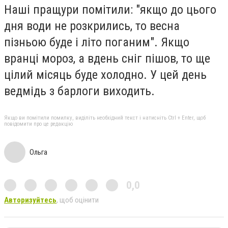
Наші пращури помітили: "якщо до цього
дня води не розкрились, то весна
пізньою буде і літо поганим". Якщо
вранці мороз, а вдень сніг пішов, то ще
цілий місяць буде холодно. У цей день
ведмідь з барлоги виходить.
Якщо ви помітили помилку, виділіть необхідний текст і натисніть Ctrl + Enter, щоб
повідомити про це редакцію
Ольга
0,0
Авторизуйтесь
, щоб оцінити