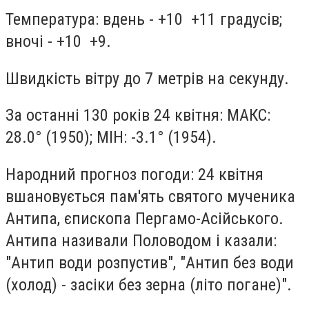
Температура: вдень - +10 +11 градусів;
вночі - +10 +9.
Швидкість вітру до 7 метрів на секунду.
За останні 130 років 24 квітня: МАКС:
28.0° (1950); МІН: -3.1° (1954).
Народний прогноз погоди: 24 квітня
вшановується пам'ять святого мученика
Антипа, єпископа Пергамо-Асійського.
Антипа називали Половодом і казали:
"Антип води розпустив", "Антип без води
(холод) - засіки без зерна (літо погане)".